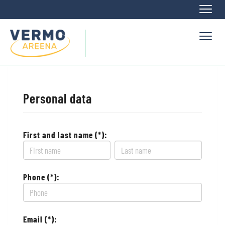
Naviga
Naviga
Personal data
First and last name (*):
Phone (*):
Email (*):