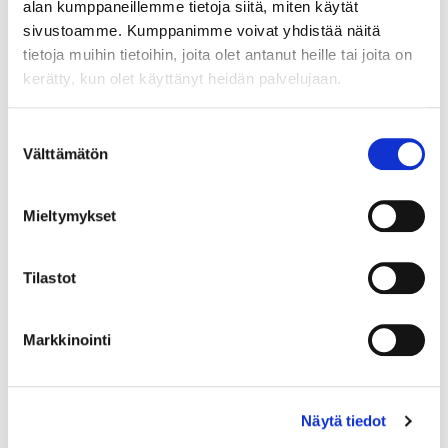
alan kumppaneillemme tietoja siitä, miten käytät
sivustoamme. Kumppanimme voivat yhdistää näitä
tietoja muihin tietoihin, joita olet antanut heille tai joita on
kerätty, kun olet käyttänyt heidän palvelujaan.
Country (*):
Great Britain (UK)
Suostumuksen
Välttämätön
valinta
Register
I'd like to receive the Vermo newsletter
Mieltymykset
I accept the terms of use (*)
Tilastot
(*) Information is mandatory
Markkinointi
Näytä tiedot