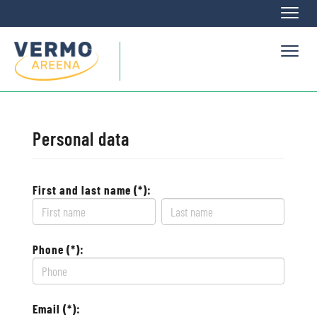
Naviga
Naviga
Personal data
First and last name (*):
Phone (*):
Email (*):