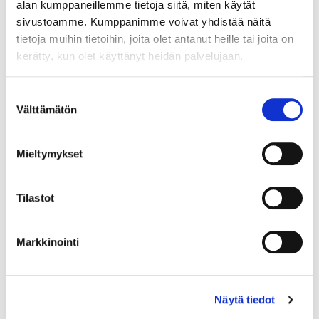
alan kumppaneillemme tietoja siitä, miten käytät
sivustoamme. Kumppanimme voivat yhdistää näitä
tietoja muihin tietoihin, joita olet antanut heille tai joita on
kerätty, kun olet käyttänyt heidän palvelujaan.
Country (*):
Great Britain (UK)
Suostumuksen
Välttämätön
valinta
Register
I'd like to receive the Vermo newsletter
Mieltymykset
I accept the terms of use (*)
Tilastot
(*) Information is mandatory
Markkinointi
Näytä tiedot