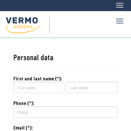
Naviga
Naviga
Personal data
First and last name (*):
Phone (*):
Email (*):