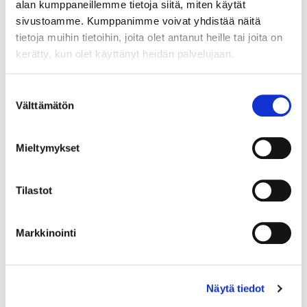
alan kumppaneillemme tietoja siitä, miten käytät
sivustoamme. Kumppanimme voivat yhdistää näitä
tietoja muihin tietoihin, joita olet antanut heille tai joita on
kerätty, kun olet käyttänyt heidän palvelujaan.
Country (*):
Great Britain (UK)
Suostumuksen
Välttämätön
valinta
Register
I'd like to receive the Vermo newsletter
Mieltymykset
I accept the terms of use (*)
Tilastot
(*) Information is mandatory
Markkinointi
Näytä tiedot