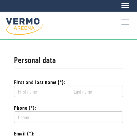
Naviga
Naviga
Personal data
First and last name (*):
Phone (*):
Email (*):