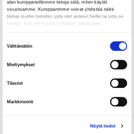
alan kumppaneillemme tietoja siitä, miten käytät
sivustoamme. Kumppanimme voivat yhdistää näitä
tietoja muihin tietoihin, joita olet antanut heille tai joita on
kerätty, kun olet käyttänyt heidän palvelujaan.
Country (*):
Great Britain (UK)
Suostumuksen
Välttämätön
valinta
Register
I'd like to receive the Vermo newsletter
Mieltymykset
I accept the terms of use (*)
Tilastot
(*) Information is mandatory
Markkinointi
Näytä tiedot