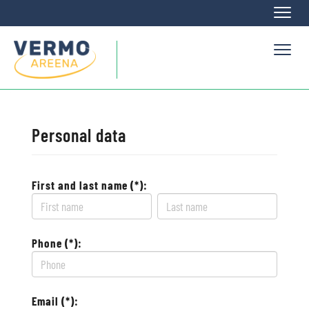
Naviga
Naviga
Personal data
First and last name (*):
Phone (*):
Email (*):