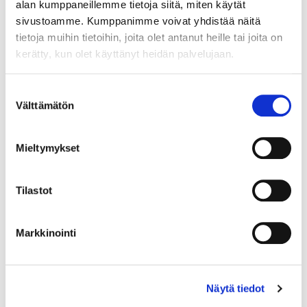
alan kumppaneillemme tietoja siitä, miten käytät
sivustoamme. Kumppanimme voivat yhdistää näitä
tietoja muihin tietoihin, joita olet antanut heille tai joita on
kerätty, kun olet käyttänyt heidän palvelujaan.
Country (*):
Great Britain (UK)
Suostumuksen
Välttämätön
valinta
Register
I'd like to receive the Vermo newsletter
Mieltymykset
I accept the terms of use (*)
Tilastot
(*) Information is mandatory
Markkinointi
Näytä tiedot