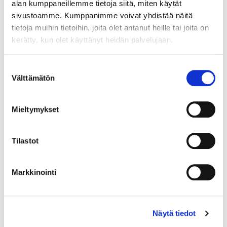
alan kumppaneillemme tietoja siitä, miten käytät
sivustoamme. Kumppanimme voivat yhdistää näitä
tietoja muihin tietoihin, joita olet antanut heille tai joita on
kerätty, kun olet käyttänyt heidän palvelujaan.
Country (*):
Great Britain (UK)
Suostumuksen
Välttämätön
valinta
Register
I'd like to receive the Vermo newsletter
Mieltymykset
I accept the terms of use (*)
Tilastot
(*) Information is mandatory
Markkinointi
Näytä tiedot