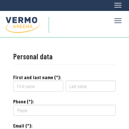
Naviga
Naviga
Personal data
First and last name (*):
Phone (*):
Email (*):