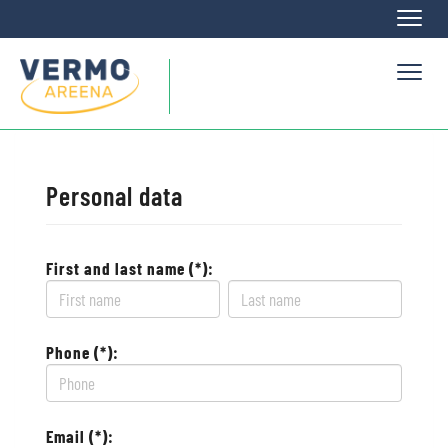
Naviga
Naviga
Personal data
First and last name (*):
Phone (*):
Email (*):