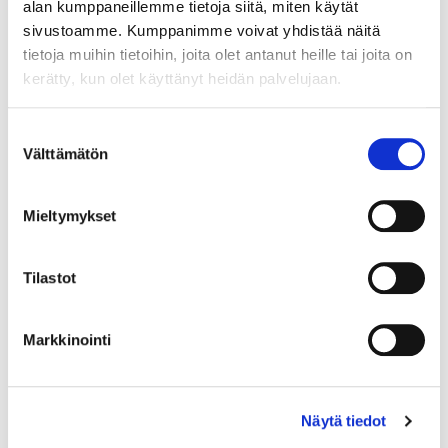
alan kumppaneillemme tietoja siitä, miten käytät
sivustoamme. Kumppanimme voivat yhdistää näitä
tietoja muihin tietoihin, joita olet antanut heille tai joita on
kerätty, kun olet käyttänyt heidän palvelujaan.
Country (*):
Great Britain (UK)
Suostumuksen
Välttämätön
valinta
Register
I'd like to receive the Vermo newsletter
Mieltymykset
I accept the terms of use (*)
Tilastot
(*) Information is mandatory
Markkinointi
Näytä tiedot