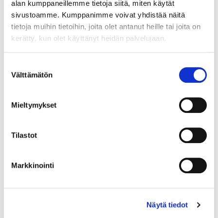
alan kumppaneillemme tietoja siitä, miten käytät
sivustoamme. Kumppanimme voivat yhdistää näitä
tietoja muihin tietoihin, joita olet antanut heille tai joita on
kerätty, kun olet käyttänyt heidän palvelujaan.
Country (*):
Great Britain (UK)
Suostumuksen
Välttämätön
valinta
Register
I'd like to receive the Vermo newsletter
Mieltymykset
I accept the terms of use (*)
Tilastot
(*) Information is mandatory
Markkinointi
Näytä tiedot