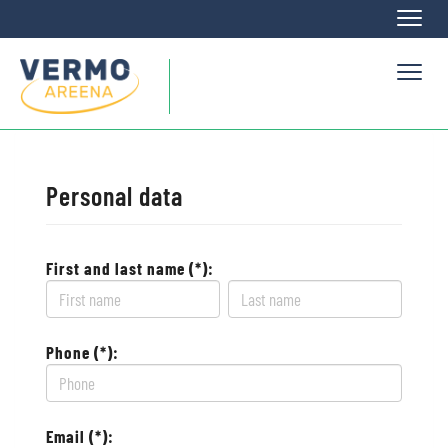
Naviga
Naviga
Personal data
First and last name (*):
Phone (*):
Email (*):