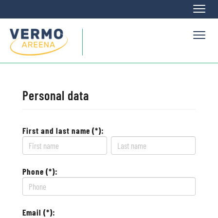
Naviga
Naviga
Personal data
First and last name (*):
Phone (*):
Email (*):