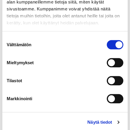
alan kumppaneillemme tietoja siitä, miten käytät
sivustoamme. Kumppanimme voivat yhdistää näitä
tietoja muihin tietoihin, joita olet antanut heille tai joita on
kerätty, kun olet käyttänyt heidän palvelujaan.
Country (*):
Great Britain (UK)
Suostumuksen
Välttämätön
valinta
Register
I'd like to receive the Vermo newsletter
Mieltymykset
I accept the terms of use (*)
Tilastot
(*) Information is mandatory
Markkinointi
Näytä tiedot