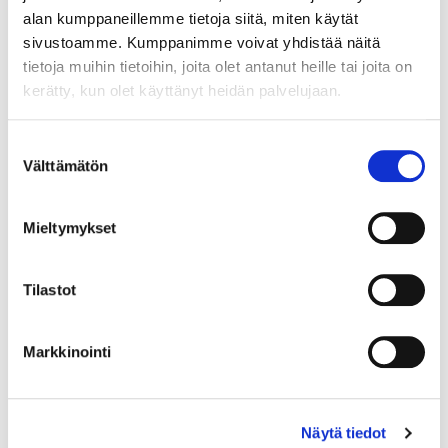
alan kumppaneillemme tietoja siitä, miten käytät
sivustoamme. Kumppanimme voivat yhdistää näitä
tietoja muihin tietoihin, joita olet antanut heille tai joita on
kerätty, kun olet käyttänyt heidän palvelujaan.
Maa (*):
Suomi
Suostumuksen
Välttämätön
Rekisteröidy
valinta
Haluan tilata Vermo uutiskirjeen
Mieltymykset
Olen lukenut
tietosuojaselosteen
ja hyväksyn
henkilötietojeni käsittelyn (*)
Tilastot
(*) Tieto on pakollinen
Markkinointi
Näytä tiedot