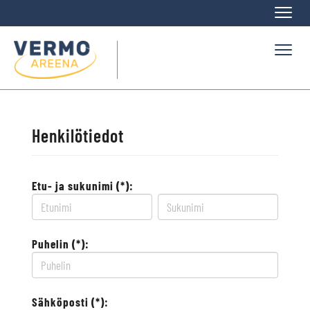
Naviga
Naviga
Henkilötiedot
Etu- ja sukunimi (*):
Puhelin (*):
Sähköposti (*):