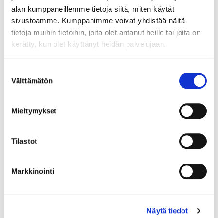
alan kumppaneillemme tietoja siitä, miten käytät
sivustoamme. Kumppanimme voivat yhdistää näitä
tietoja muihin tietoihin, joita olet antanut heille tai joita on
kerätty, kun olet käyttänyt heidän palvelujaan.
Maa (*):
Suomi
Suostumuksen
Välttämätön
Rekisteröidy
valinta
Haluan tilata Vermo uutiskirjeen
Mieltymykset
Olen lukenut
tietosuojaselosteen
ja hyväksyn
henkilötietojeni käsittelyn (*)
Tilastot
(*) Tieto on pakollinen
Markkinointi
Näytä tiedot