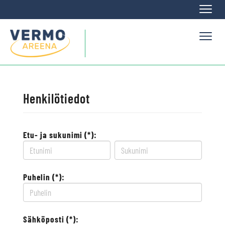
Naviga
Naviga
Henkilötiedot
Etu- ja sukunimi (*):
Puhelin (*):
Sähköposti (*):