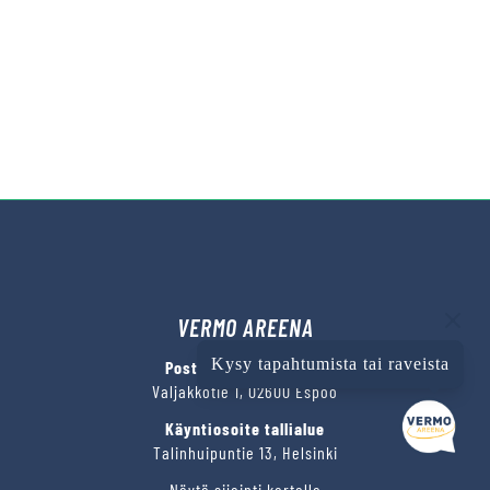
VERMO AREENA
Kysy tapahtumista tai raveista
Posti- ja käyntiosoite
Valjakkotie 1, 02600 Espoo
Käyntiosoite tallialue
Talinhuipuntie 13, Helsinki
Näytä sijainti kartalla