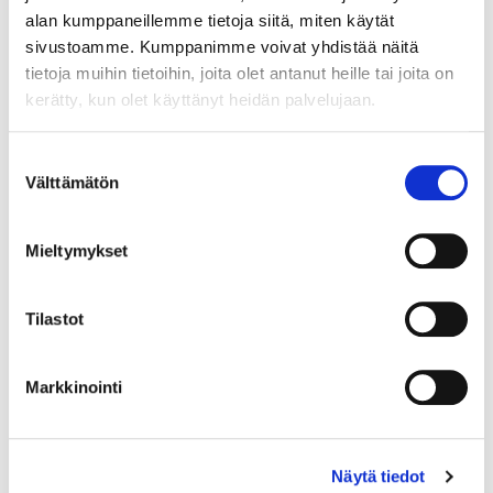
alan kumppaneillemme tietoja siitä, miten käytät
sivustoamme. Kumppanimme voivat yhdistää näitä
tietoja muihin tietoihin, joita olet antanut heille tai joita on
kerätty, kun olet käyttänyt heidän palvelujaan.
Maa (*):
Suomi
Suostumuksen
Välttämätön
Rekisteröidy
valinta
Haluan tilata Vermo uutiskirjeen
Mieltymykset
Olen lukenut
tietosuojaselosteen
ja hyväksyn
henkilötietojeni käsittelyn (*)
Tilastot
(*) Tieto on pakollinen
Markkinointi
Näytä tiedot