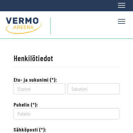
Naviga
Naviga
Henkilötiedot
Etu- ja sukunimi (*):
Puhelin (*):
Sähköposti (*):