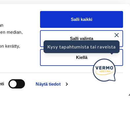
Salli kaikki
an
sen median,
Salli valinta
on kerätty,
Kysy tapahtumista tai raveista
SEURAA MEITÄ
Kiellä
Ota meidät seurantaan!
ti
Näytä tiedot