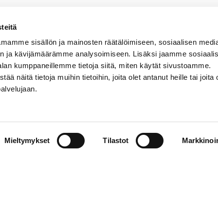
teitä
mamme sisällön ja mainosten räätälöimiseen, sosiaalisen medi
n ja kävijämäärämme analysoimiseen. Lisäksi jaamme sosiaali
alan kumppaneillemme tietoja siitä, miten käytät sivustoamme.
näitä tietoja muihin tietoihin, joita olet antanut heille tai joita 
VERMON RAVIRATA OY
palvelujaan.
Sähköposti
vermo@vermo.fi
Myyntipalvelu
Mieltymykset
Tilastot
Markkinoin
myyntipalvelu@vermo.fi
Tee tarjouspyyntö