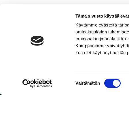
Tämä sivusto käyttää eväs
Käytämme evästeitä tarjoa
ominaisuuksien tukemisee
mainosalan ja analytiikka-
Kumppanimme voivat yhdistää 
VERMO AREENA
kun olet käyttänyt heidän 
Posti- ja käyntiosoite
Valjakkotie 1, 02600 Espoo
Käyntiosoite tallialue
Suostumuksen
Välttämätön
Talinhuipuntie 13, Helsinki
valinta
Näytä sijainti kartalla