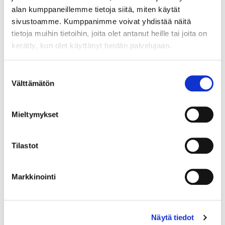
alan kumppaneillemme tietoja siitä, miten käytät
sivustoamme. Kumppanimme voivat yhdistää näitä
tietoja muihin tietoihin, joita olet antanut heille tai joita on
kerätty, kun olet käyttänyt heidän palvelujaan.
Maa (*):
Suomi
Suostumuksen
Välttämätön
Rekisteröidy
valinta
Haluan tilata Vermo uutiskirjeen
Mieltymykset
Olen lukenut
tietosuojaselosteen
ja hyväksyn
henkilötietojeni käsittelyn (*)
Tilastot
(*) Tieto on pakollinen
Markkinointi
Näytä tiedot