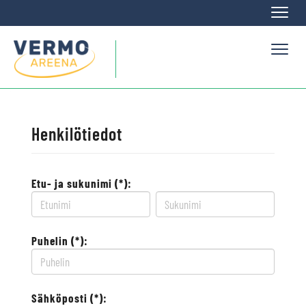
Naviga
Naviga
Henkilötiedot
Etu- ja sukunimi (*):
Puhelin (*):
Sähköposti (*):