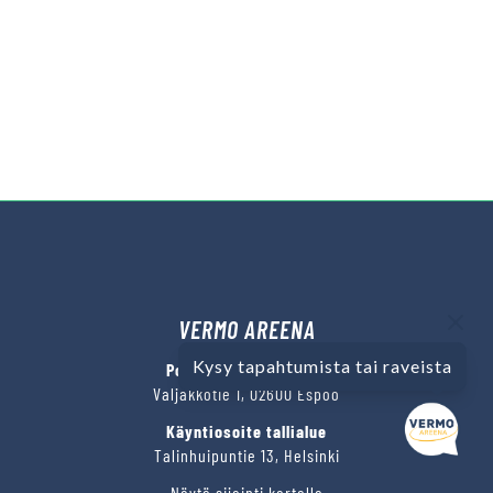
VERMO AREENA
Kysy tapahtumista tai raveista
Posti- ja käyntiosoite
Valjakkotie 1, 02600 Espoo
Käyntiosoite tallialue
Talinhuipuntie 13, Helsinki
Näytä sijainti kartalla