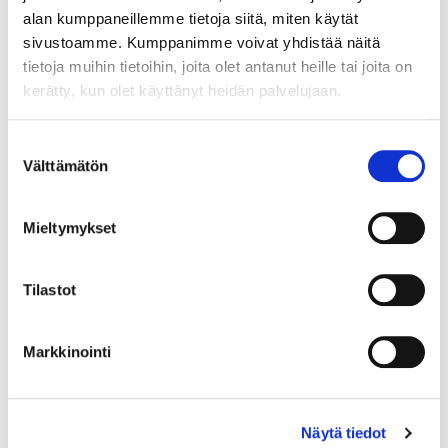
alan kumppaneillemme tietoja siitä, miten käytät
sivustoamme. Kumppanimme voivat yhdistää näitä
tietoja muihin tietoihin, joita olet antanut heille tai joita on
kerätty, kun olet käyttänyt heidän palvelujaan.
Maa (*):
Suomi
Suostumuksen
Välttämätön
Rekisteröidy
valinta
Haluan tilata Vermo uutiskirjeen
Mieltymykset
Olen lukenut
tietosuojaselosteen
ja hyväksyn
henkilötietojeni käsittelyn (*)
Tilastot
(*) Tieto on pakollinen
Markkinointi
Näytä tiedot