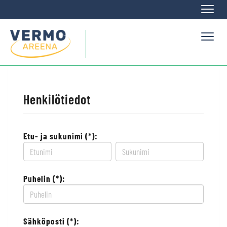
Naviga
Naviga
Henkilötiedot
Etu- ja sukunimi (*):
Puhelin (*):
Sähköposti (*):