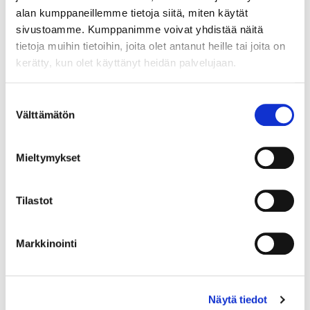
alan kumppaneillemme tietoja siitä, miten käytät
sivustoamme. Kumppanimme voivat yhdistää näitä
tietoja muihin tietoihin, joita olet antanut heille tai joita on
kerätty, kun olet käyttänyt heidän palvelujaan.
Maa (*):
Suomi
Suostumuksen
Välttämätön
Rekisteröidy
valinta
Haluan tilata Vermo uutiskirjeen
Mieltymykset
Olen lukenut
tietosuojaselosteen
ja hyväksyn
henkilötietojeni käsittelyn (*)
Tilastot
(*) Tieto on pakollinen
Markkinointi
Näytä tiedot