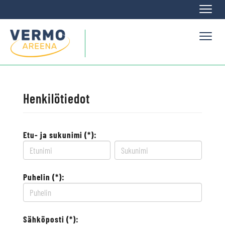
Naviga
Naviga
Henkilötiedot
Etu- ja sukunimi (*):
Puhelin (*):
Sähköposti (*):