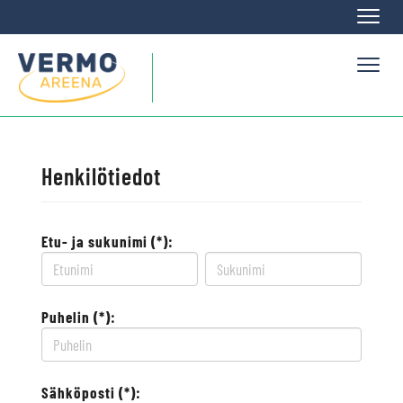
Naviga
Naviga
Henkilötiedot
Etu- ja sukunimi (*):
Puhelin (*):
Sähköposti (*):