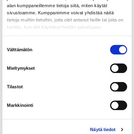
alan kumppaneillemme tietoja siitä, miten käytät
sivustoamme. Kumppanimme voivat yhdistää näitä
tietoja muihin tietoihin, joita olet antanut heille tai joita on
kerätty, kun olet käyttänyt heidän palvelujaan.
Maa (*):
Suomi
Suostumuksen
Välttämätön
Rekisteröidy
valinta
Haluan tilata Vermo uutiskirjeen
Mieltymykset
Olen lukenut
tietosuojaselosteen
ja hyväksyn
henkilötietojeni käsittelyn (*)
Tilastot
(*) Tieto on pakollinen
Markkinointi
Näytä tiedot