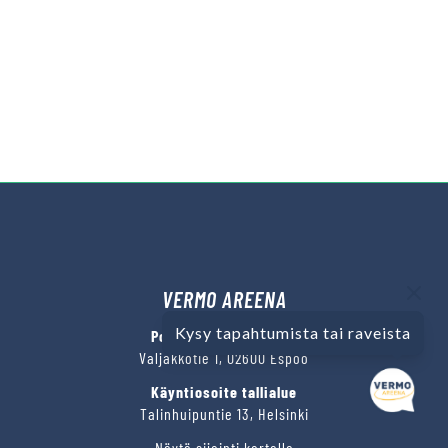
VERMO AREENA
Kysy tapahtumista tai raveista
Posti- ja käyntiosoite
Valjakkotie 1, 02600 Espoo
Käyntiosoite tallialue
Talinhuipuntie 13, Helsinki
Näytä sijainti kartalla