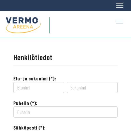
Naviga
Naviga
Henkilötiedot
Etu- ja sukunimi (*):
Puhelin (*):
Sähköposti (*):