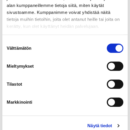
alan kumppaneillemme tietoja siitä, miten käytät
sivustoamme. Kumppanimme voivat yhdistää näitä
tietoja muihin tietoihin, joita olet antanut heille tai joita on
kerätty, kun olet käyttänyt heidän palvelujaan.
Maa (*):
Suomi
Suostumuksen
Välttämätön
Rekisteröidy
valinta
Haluan tilata Vermo uutiskirjeen
Mieltymykset
Olen lukenut
tietosuojaselosteen
ja hyväksyn
henkilötietojeni käsittelyn (*)
Tilastot
(*) Tieto on pakollinen
Markkinointi
Näytä tiedot