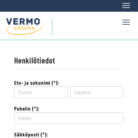
Naviga
Naviga
Henkilötiedot
Etu- ja sukunimi (*):
Puhelin (*):
Sähköposti (*):