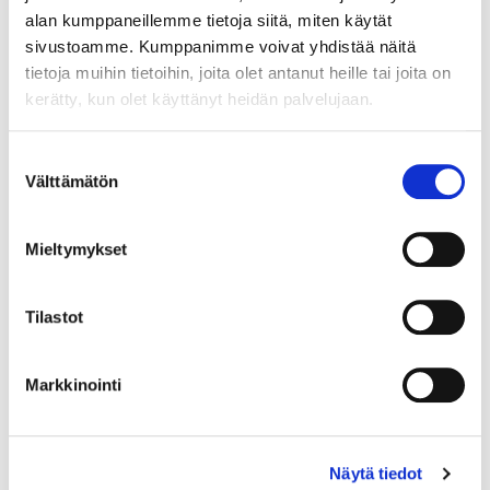
alan kumppaneillemme tietoja siitä, miten käytät
sivustoamme. Kumppanimme voivat yhdistää näitä
tietoja muihin tietoihin, joita olet antanut heille tai joita on
kerätty, kun olet käyttänyt heidän palvelujaan.
Maa (*):
Suomi
Suostumuksen
Välttämätön
Rekisteröidy
valinta
Haluan tilata Vermo uutiskirjeen
Mieltymykset
Olen lukenut
tietosuojaselosteen
ja hyväksyn
henkilötietojeni käsittelyn (*)
Tilastot
(*) Tieto on pakollinen
Markkinointi
Näytä tiedot