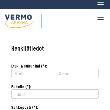
Naviga
Naviga
Henkilötiedot
Etu- ja sukunimi (*):
Puhelin (*):
Sähköposti (*):