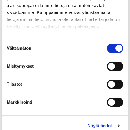
alan kumppaneillemme tietoja siitä, miten käytät
sivustoamme. Kumppanimme voivat yhdistää näitä
tietoja muihin tietoihin, joita olet antanut heille tai joita on
kerätty, kun olet käyttänyt heidän palvelujaan.
Maa (*):
Suomi
Suostumuksen
Välttämätön
Rekisteröidy
valinta
Haluan tilata Vermo uutiskirjeen
Mieltymykset
Olen lukenut
tietosuojaselosteen
ja hyväksyn
henkilötietojeni käsittelyn (*)
Tilastot
(*) Tieto on pakollinen
Markkinointi
Näytä tiedot