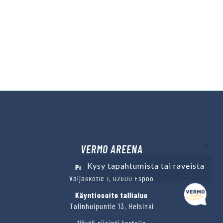
VERMO AREENA
Kysy tapahtumista tai raveista
Posti- ja käyntiosoite
Valjakkotie 1, 02600 Espoo
Käyntiosoite tallialue
Talinhuipuntie 13, Helsinki
Näytä sijainti kartalla