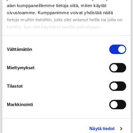
alan kumppaneillemme tietoja siitä, miten käytät
sivustoamme. Kumppanimme voivat yhdistää näitä
tietoja muihin tietoihin, joita olet antanut heille tai joita on
kerätty, kun olet käyttänyt heidän palvelujaan.
Maa (*):
Suomi
Suostumuksen
Välttämätön
Rekisteröidy
valinta
Haluan tilata Vermo uutiskirjeen
Mieltymykset
Olen lukenut
tietosuojaselosteen
ja hyväksyn
henkilötietojeni käsittelyn (*)
Tilastot
(*) Tieto on pakollinen
Markkinointi
Näytä tiedot