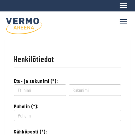
Naviga
Naviga
Henkilötiedot
Etu- ja sukunimi (*):
Puhelin (*):
Sähköposti (*):