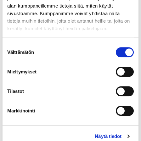
alan kumppaneillemme tietoja siitä, miten käytät
sivustoamme. Kumppanimme voivat yhdistää näitä
tietoja muihin tietoihin, joita olet antanut heille tai joita on
kerätty, kun olet käyttänyt heidän palvelujaan.
Maa (*):
Suomi
Suostumuksen
Välttämätön
Rekisteröidy
valinta
Haluan tilata Vermo uutiskirjeen
Mieltymykset
Olen lukenut
tietosuojaselosteen
ja hyväksyn
henkilötietojeni käsittelyn (*)
Tilastot
(*) Tieto on pakollinen
Markkinointi
Näytä tiedot