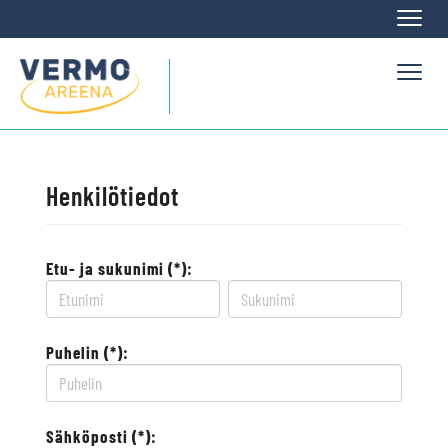
Naviga
Naviga
Henkilötiedot
Etu- ja sukunimi (*):
Puhelin (*):
Sähköposti (*):