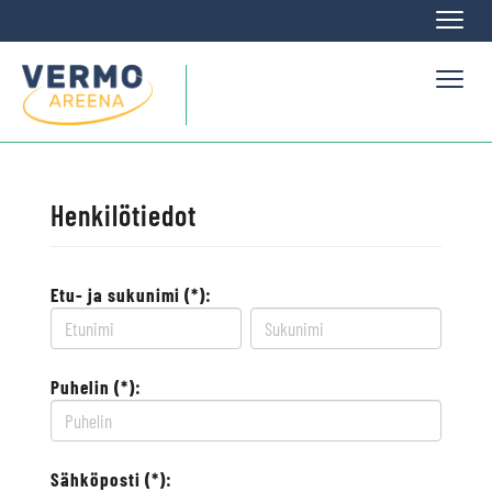
Naviga
Naviga
Henkilötiedot
Etu- ja sukunimi (*):
Puhelin (*):
Sähköposti (*):