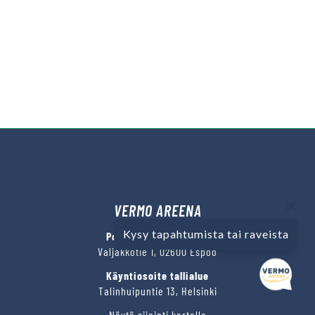
VERMO AREENA
Kysy tapahtumista tai raveista
Posti- ja käyntiosoite
Valjakkotie 1, 02600 Espoo
Käyntiosoite tallialue
Talinhuipuntie 13, Helsinki
Näytä sijainti kartalla