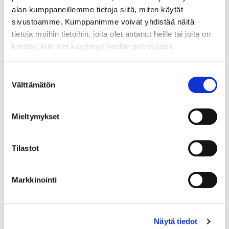
alan kumppaneillemme tietoja siitä, miten käytät
sivustoamme. Kumppanimme voivat yhdistää näitä
tietoja muihin tietoihin, joita olet antanut heille tai joita on
kerätty, kun olet käyttänyt heidän palvelujaan.
Maa (*):
Suomi
Suostumuksen
Välttämätön
Rekisteröidy
valinta
Haluan tilata Vermo uutiskirjeen
Mieltymykset
Olen lukenut
tietosuojaselosteen
ja hyväksyn
henkilötietojeni käsittelyn (*)
Tilastot
(*) Tieto on pakollinen
Markkinointi
Näytä tiedot