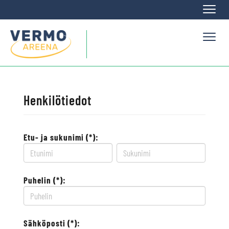
Naviga
Naviga
Henkilötiedot
Etu- ja sukunimi (*):
Puhelin (*):
Sähköposti (*):