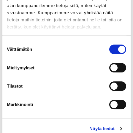
alan kumppaneillemme tietoja siitä, miten käytät
sivustoamme. Kumppanimme voivat yhdistää näitä
tietoja muihin tietoihin, joita olet antanut heille tai joita on
kerätty, kun olet käyttänyt heidän palvelujaan.
Maa (*):
Suomi
Suostumuksen
Välttämätön
Rekisteröidy
valinta
Haluan tilata Vermo uutiskirjeen
Mieltymykset
Olen lukenut
tietosuojaselosteen
ja hyväksyn
henkilötietojeni käsittelyn (*)
Tilastot
(*) Tieto on pakollinen
Markkinointi
Näytä tiedot