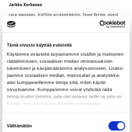
Jarkko Korhonen
race manager, trotting arrangements, Team Vermo, guest
stable and canopy places
tel. +358 45 7881 6203
Available Mon-Thu 9-15
SALES AND MARKETING
Tämä sivusto käyttää evästeitä
Käytämme evästeitä tarjoamamme sisällön ja mainosten
Sari Heino
räätälöimiseen, sosiaalisen median ominaisuuksien
Sales service, marketing and event coordinator
tukemiseen ja kävijämäärämme analysoimiseen. Lisäksi
tel. +358 40 487 1791
jaamme sosiaalisen median, mainosalan ja analytiikka-
alan kumppaneillemme tietoja siitä, miten käytät
RESTAURANTS & EVENTS
sivustoamme. Kumppanimme voivat yhdistää näitä
tietoja muihin tietoihin, joita olet antanut heille tai joita on
Senja Laakkonen
kerätty, kun olet käyttänyt heidän palvelujaan.
Restaurant Manager
tel. +358 50 378 4139
Suostumuksen
Välttämätön
senja.laakkonen@vermo.fi
valinta