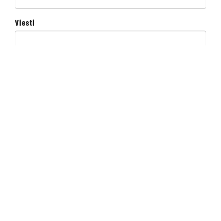
Viesti
I accept the terms of use
Send
VERMO AREENA
Posti- ja käyntiosoite