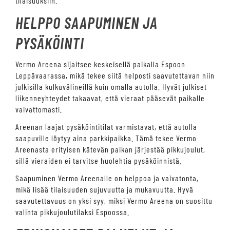
tilaisuuksiin.
HELPPO SAAPUMINEN JA
PYSÄKÖINTI
Vermo Areena sijaitsee keskeisellä paikalla Espoon
Leppävaarassa, mikä tekee siitä helposti saavutettavan niin
julkisilla kulkuvälineillä kuin omalla autolla. Hyvät julkiset
liikenneyhteydet takaavat, että vieraat pääsevät paikalle
vaivattomasti.
Areenan laajat pysäköintitilat varmistavat, että autolla
saapuville löytyy aina parkkipaikka. Tämä tekee Vermo
Areenasta erityisen kätevän paikan järjestää pikkujoulut,
sillä vieraiden ei tarvitse huolehtia pysäköinnistä.
Saapuminen Vermo Areenalle on helppoa ja vaivatonta,
mikä lisää tilaisuuden sujuvuutta ja mukavuutta. Hyvä
saavutettavuus on yksi syy, miksi Vermo Areena on suosittu
valinta pikkujoulutilaksi Espoossa.