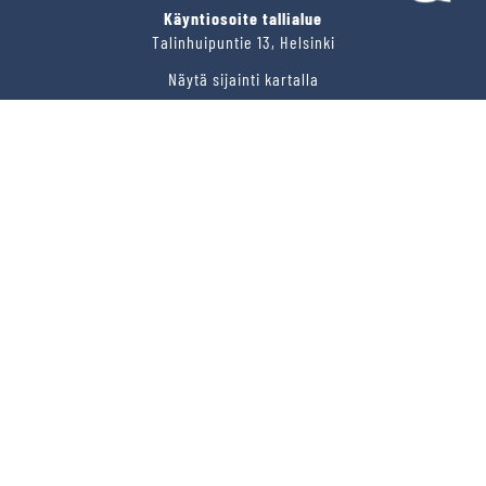
Käyntiosoite tallialue
Talinhuipuntie 13, Helsinki
Näytä sijainti kartalla
VERMON RAVIRATA OY
Sähköposti
vermo@vermo.fi
Myyntipalvelu
myyntipalvelu@vermo.fi
Tee tarjouspyyntö
SEURAA MEITÄ
Ota meidät seurantaan!