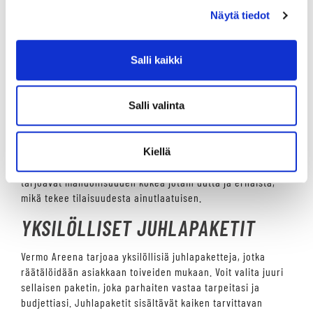
ohjelmavaihtoehtoja, jotka tekevät pikkujouluista
Näytä tiedot
ikimuistoiset. Voit esimerkiksi järjestää tallikierroksen,
jossa vieraat pääsevät tutustumaan ravihevosten arkeen ja
tapaamaan alan ammattilaisia.
Salli kaikki
Raviopastus on toinen suosittu aktiviteetti, jossa kokeneet
oppaat perehdyttävät vieraat raviurheilun saloihin. Tämä
Salli valinta
on erinomainen tapa lisätä tilaisuuteen mielenkiintoista
ohjelmaa ja tarjota vieraille uusia elämyksiä.
Vermo Areenan aktiviteetit ja ohjelmavaihtoehdot tekevät
Kiellä
pikkujouluista erityisen ja ikimuistoisen kokemuksen. Ne
tarjoavat mahdollisuuden kokea jotain uutta ja erilaista,
mikä tekee tilaisuudesta ainutlaatuisen.
YKSILÖLLISET JUHLAPAKETIT
Vermo Areena tarjoaa yksilöllisiä juhlapaketteja, jotka
räätälöidään asiakkaan toiveiden mukaan. Voit valita juuri
sellaisen paketin, joka parhaiten vastaa tarpeitasi ja
budjettiasi. Juhlapaketit sisältävät kaiken tarvittavan