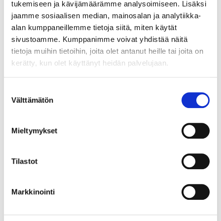
tukemiseen ja kävijämäärämme analysoimiseen. Lisäksi
RUOKAILUVAIHTOEHDOT
jaamme sosiaalisen median, mainosalan ja analytiikka-
alan kumppaneillemme tietoja siitä, miten käytät
Vermo Areenan ravintolapalvelut tarjoavat monipuoliset
sivustoamme. Kumppanimme voivat yhdistää näitä
ruokailuvaihtoehdot, jotka sopivat erilaisiin makuihin ja
tietoja muihin tietoihin, joita olet antanut heille tai joita on
tarpeisiin. Voit valita buffet-tyyppisen tarjoilun, à la carte -
kerätty, kun olet käyttänyt heidän palvelujaan.
menun tai vaikkapa cocktail-tilaisuuden tarjoilut.
Ravintolapalvelut ovat joustavia ja muokattavissa
Suostumuksen
tilaisuuden luonteen mukaan. Voit valita perinteisiä
Välttämätön
valinta
suomalaisia herkkuja tai kansainvälisiä makuja, jotka
tekevät pikkujouluista erityisen nautinnolliset.
Mieltymykset
Monipuoliset ruokailuvaihtoehdot takaavat, että jokainen
vieras löytää mieleisensä vaihtoehdon. Tämä tekee Vermo
Areenasta erinomaisen valinnan pikkujoulutilaksi Espoossa.
Tilastot
AKTIVITEETIT JA
Markkinointi
OHJELMAVAIHTOEHDOT
Vermo Areena tarjoaa monipuolisia aktiviteetteja ja