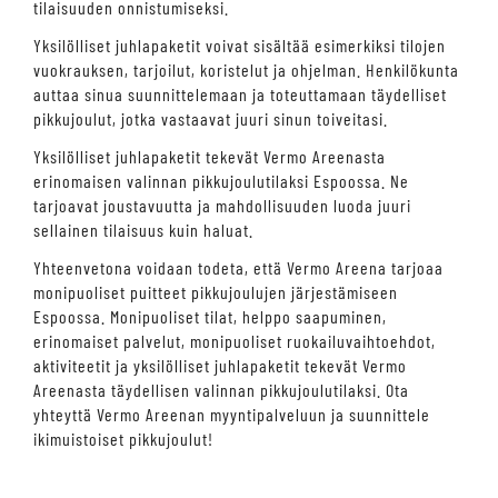
tilaisuuden onnistumiseksi.
Yksilölliset juhlapaketit voivat sisältää esimerkiksi tilojen
vuokrauksen, tarjoilut, koristelut ja ohjelman. Henkilökunta
auttaa sinua suunnittelemaan ja toteuttamaan täydelliset
pikkujoulut, jotka vastaavat juuri sinun toiveitasi.
Yksilölliset juhlapaketit tekevät Vermo Areenasta
erinomaisen valinnan pikkujoulutilaksi Espoossa. Ne
tarjoavat joustavuutta ja mahdollisuuden luoda juuri
sellainen tilaisuus kuin haluat.
Yhteenvetona voidaan todeta, että Vermo Areena tarjoaa
monipuoliset puitteet pikkujoulujen järjestämiseen
Espoossa. Monipuoliset tilat, helppo saapuminen,
erinomaiset palvelut, monipuoliset ruokailuvaihtoehdot,
aktiviteetit ja yksilölliset juhlapaketit tekevät Vermo
Areenasta täydellisen valinnan pikkujoulutilaksi. Ota
yhteyttä Vermo Areenan myyntipalveluun ja suunnittele
ikimuistoiset pikkujoulut!