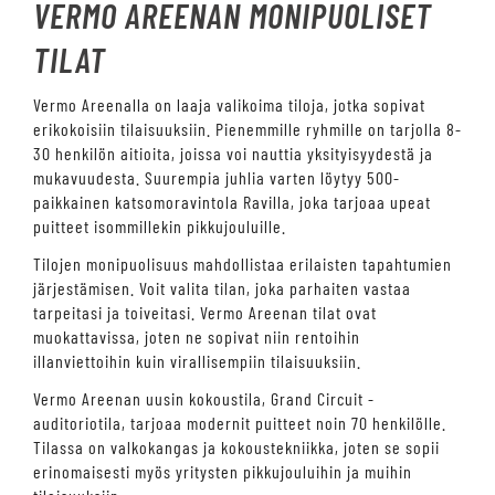
VERMO AREENAN MONIPUOLISET
TILAT
Vermo Areenalla on laaja valikoima tiloja, jotka sopivat
erikokoisiin tilaisuuksiin. Pienemmille ryhmille on tarjolla 8-
30 henkilön aitioita, joissa voi nauttia yksityisyydestä ja
mukavuudesta. Suurempia juhlia varten löytyy 500-
paikkainen katsomoravintola Ravilla, joka tarjoaa upeat
puitteet isommillekin pikkujouluille.
Tilojen monipuolisuus mahdollistaa erilaisten tapahtumien
järjestämisen. Voit valita tilan, joka parhaiten vastaa
tarpeitasi ja toiveitasi. Vermo Areenan tilat ovat
muokattavissa, joten ne sopivat niin rentoihin
illanviettoihin kuin virallisempiin tilaisuuksiin.
Vermo Areenan uusin kokoustila, Grand Circuit -
auditoriotila, tarjoaa modernit puitteet noin 70 henkilölle.
Tilassa on valkokangas ja kokoustekniikka, joten se sopii
erinomaisesti myös yritysten pikkujouluihin ja muihin