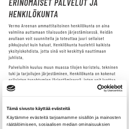
ERINOMAISET PALVELUT JA
HENKILÖKUNTA
Vermo Areenan ammattitaitoinen henkilökunta on aina
valmiina auttamaan tilaisuuden järjestämisessä. Heidän
avullaan voit suunnitella ja toteuttaa juuri sellaiset
pikkujoulut kuin haluat. Henkilökunta huolehtii kaikista
yksityiskohdista, jotta sinä voit keskittyä nauttimaan
juhlista.
Palveluihin kuuluu muun muassa tilojen koristelu, tekninen
tuki ja tarjoilujen järjestäminen. Henkilökunta on kokenut
erilaisten tapahtumien järjestämisessä, joten voit luottaa
siihen, että kaikki sujuu moitteettomasti.
Erinomaiset palvelut ja ammattitaitoinen henkilökunta
tekevät Vermo Areenasta erinomaisen valinnan
pikkujoulutilaksi Espoossa. Heidän avullaan voit varmistaa,
Tämä sivusto käyttää evästeitä
että tilaisuus on onnistunut ja ikimuistoinen.
Käytämme evästeitä tarjoamamme sisällön ja mainosten
MONIPUOLISET
räätälöimiseen, sosiaalisen median ominaisuuksien