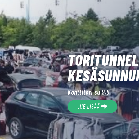
TORITUNNE
KESÄSUNNUN
Konttitori su 9.8.
LUE LISÄÄ