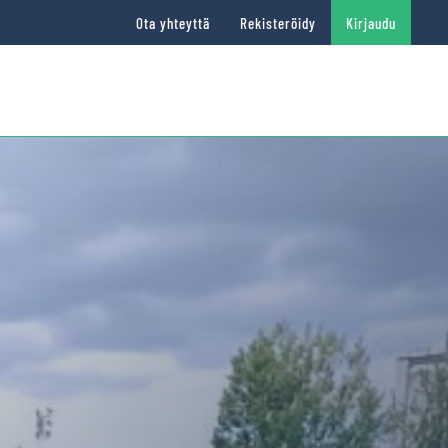
Ota yhteyttä
Rekisteröidy
Kirjaudu