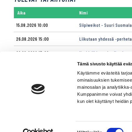
Aika
Nimi
15.08.2026 10:00
Siipiweikot - Suuri Suomal
26.08.2026 15:00
Liikutaan yhdessä -perhet
02.09.2026 15:00
Keskiviikkoravit - ilmainen
Tämä sivusto käyttää eväs
09.09.2026 15:00
Ratsastajaravit & Monté-oh
Käytämme evästeitä tarjoa
16.09.2026 15:00
Keskiviikkoravit - ilmainen
ominaisuuksien tukemisee
mainosalan ja analytiikka-
Kumppanimme voivat yhdistää 
kun olet käyttänyt heidän 
YHTEISTYÖSSÄ
Suostumuksen