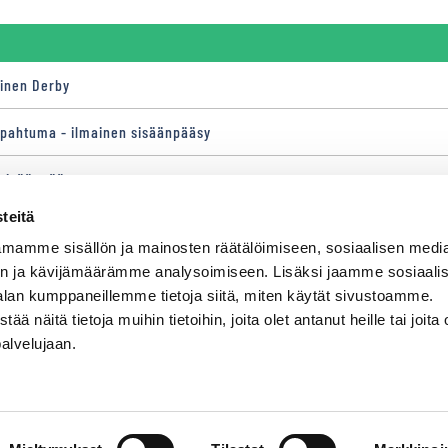
ainen Derby
apahtuma - ilmainen sisäänpääsy
 sisäänpääsy
teitä
jastajien SM - ilmainen sisäänpääsy
mamme sisällön ja mainosten räätälöimiseen, sosiaalisen medi
 sisäänpääsy
n ja kävijämäärämme analysoimiseen. Lisäksi jaamme sosiaali
alan kumppaneillemme tietoja siitä, miten käytät sivustoamme.
näitä tietoja muihin tietoihin, joita olet antanut heille tai joita 
palvelujaan.