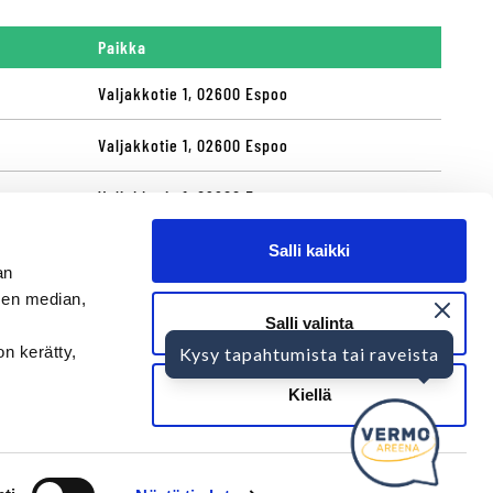
Paikka
Valjakkotie 1, 02600 Espoo
Valjakkotie 1, 02600 Espoo
Valjakkotie 1, 02600 Espoo
Valjakkotie 1, 02600 Espoo
Salli kaikki
an
Valjakkotie 1, 02600 Espoo
sen median,
Salli valinta
on kerätty,
Kysy tapahtumista tai raveista
Kiellä
Mukaan kumppaniksi?