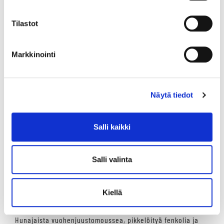
Lauantaina 31.8. on tandem- lähdönesittelyjä ja tallikierros
klo 13 sekä klo 14. Molempina päivinä pieni pomppulinna
Tilastot
tuloaulassa ja keppariareenat sisällä ja ulkona käytössä
vapaaseen harjoitteluun (oma keppari mukaan). Myös
Vermon keppariareenalla hienot kepparikisat lauantaina klo
Markkinointi
12.45 alkaen. Alla olevasta linkistä löydät lähtölistat
lauantain keppari-Derbyyn.
LUE LISÄÄ KEPPARIKISOISTA!
Näytä tiedot
PERJANTAIN 30.8. À LA CARTE
Salli kaikki
Toast skagen
Rapumajoneesia, paahdettua maalaisleipää, kirjolohen
Salli valinta
mätiä ja pikkelöityä kurkkua L
13,50 €
****
Kiellä
Vuohenjuustomousse
Hunajaista vuohenjuustomoussea, pikkelöityä fenkolia ja