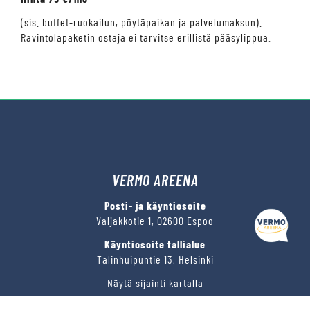
(sis. buffet-ruokailun, pöytäpaikan ja palvelumaksun).
Ravintolapaketin ostaja ei tarvitse erillistä pääsylippua.
VERMO AREENA
Kysy tapahtumista tai raveista
Posti- ja käyntiosoite
Valjakkotie 1, 02600 Espoo
Käyntiosoite tallialue
Talinhuipuntie 13, Helsinki
Näytä sijainti kartalla