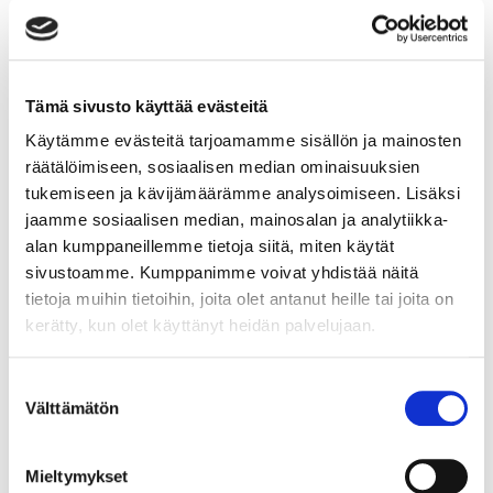
La 31.8. pääsyliput edullisemmin ennakkoon
Aluelippu, aikuinen:
18 €
(ovelta
23 €
)
Aluelippu, alennusryhmät:
10
€ (ovelta
15 €
)
Tämä sivusto käyttää evästeitä
Käsiohjelma
6 €
(vain paikan päältä)
Käytämme evästeitä tarjoamamme sisällön ja mainosten
räätälöimiseen, sosiaalisen median ominaisuuksien
Alennusryhmät ovat
: eläkeläiset, SHKL-kortti, opiskelijat,
tukemiseen ja kävijämäärämme analysoimiseen. Lisäksi
invalidit, työttömät, varushenkilöt. Oikeus alennukseen
jaamme sosiaalisen median, mainosalan ja analytiikka-
osoitettava.
alan kumppaneillemme tietoja siitä, miten käytät
sivustoamme. Kumppanimme voivat yhdistää näitä
Vapaa sisäänpääsy
: Vermon kausikortilla, Suomen
Hippoksen kausikortilla sekä alle 18-vuotiaat ja ravinuorten
tietoja muihin tietoihin, joita olet antanut heille tai joita on
jäsenet.
kerätty, kun olet käyttänyt heidän palvelujaan.
OSTA PÄÄSYLIPUT
Suostumuksen
Välttämätön
valinta
Lapsiperheille ohjelmaa perjantaina
30.8. ja lauantaina 31.8.
Mieltymykset