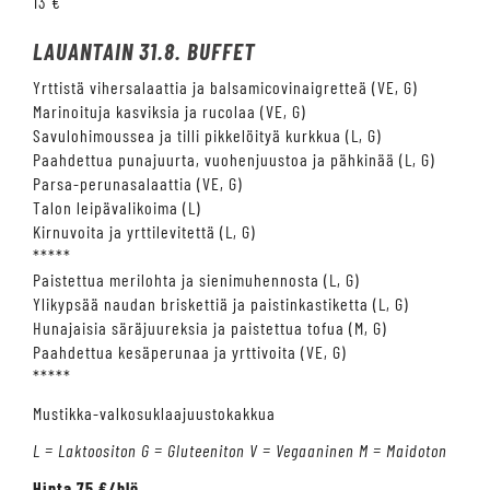
13 €
LAUANTAIN 31.8. BUFFET
Yrttistä vihersalaattia ja balsamicovinaigretteä (VE, G)
Marinoituja kasviksia ja rucolaa (VE, G)
Savulohimoussea ja tilli pikkelöityä kurkkua (L, G)
Paahdettua punajuurta, vuohenjuustoa ja pähkinää (L, G)
Parsa-perunasalaattia (VE, G)
Talon leipävalikoima (L)
Kirnuvoita ja yrttilevitettä (L, G)
*****
Paistettua merilohta ja sienimuhennosta (L, G)
Ylikypsää naudan briskettiä ja paistinkastiketta (L, G)
Hunajaisia säräjuureksia ja paistettua tofua (M, G)
Paahdettua kesäperunaa ja yrttivoita (VE, G)
*****
Mustikka-valkosuklaajuustokakkua
L = Laktoositon G = Gluteeniton V = Vegaaninen M = Maidoton
Hinta 75 €/hlö