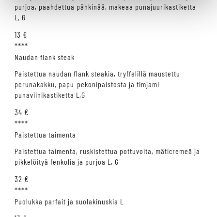
purjoa, paahdettua pähkinää, makeaa punajuurikastiketta
L, G
13 €
****
Naudan flank steak
Paistettua naudan flank steakia, tryffelillä maustettu
perunakakku, papu-pekonipaistosta ja timjami-
punaviinikastiketta L,G
34 €
****
Paistettua taimenta
Paistettua taimenta, ruskistettua pottuvoita, mäticremeä ja
pikkelöityä fenkolia ja purjoa L, G
32 €
****
Puolukka parfait ja suolakinuskia L