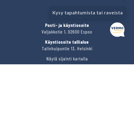
Kysy tapahtumista tai raveista
VERMO AREENA
Posti- ja käyntiosoite
Valjakkotie 1, 02600 Espoo
Käyntiosoite tallialue
Talinhuipuntie 13, Helsinki
Näytä sijainti kartalla
VERMON RAVIRATA OY
Sähköposti
vermo@vermo.fi
Myyntipalvelu
myyntipalvelu@vermo.fi
Tee tarjouspyyntö