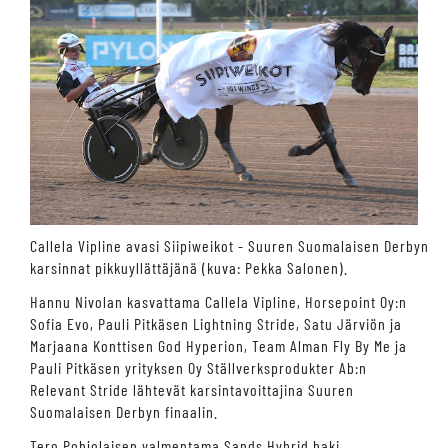
Callela Vipline avasi Siipiweikot - Suuren Suomalaisen Derbyn
karsinnat pikkuyllättäjänä (kuva: Pekka Salonen).
Hannu Nivolan kasvattama Callela Vipline, Horsepoint Oy:n
Sofia Evo, Pauli Pitkäsen Lightning Stride, Satu Järviön ja
Marjaana Konttisen God Hyperion, Team Alman Fly By Me ja
Pauli Pitkäsen yrityksen Oy Ställverksprodukter Ab:n
Relevant Stride lähtevät karsintavoittajina Suuren
Suomalaisen Derbyn finaalin.
Tero Pohjolaisen valmentama Sands Hybrid haki