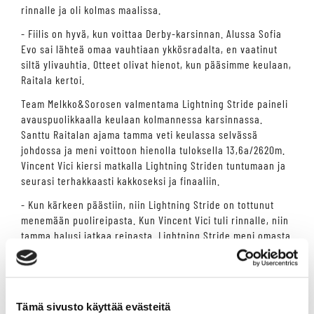
rinnalle ja oli kolmas maalissa.
- Fiilis on hyvä, kun voittaa Derby-karsinnan. Alussa Sofia
Evo sai lähteä omaa vauhtiaan ykkösradalta, en vaatinut
siltä ylivauhtia. Otteet olivat hienot, kun pääsimme keulaan,
Raitala kertoi.
Team Melkko&Sorosen valmentama Lightning Stride paineli
avauspuolikkaalla keulaan kolmannessa karsinnassa.
Santtu Raitalan ajama tamma veti keulassa selvässä
johdossa ja meni voittoon hienolla tuloksella 13,6a/2620m.
Vincent Vici kiersi matkalla Lightning Striden tuntumaan ja
seurasi terhakkaasti kakkoseksi ja finaaliin.
- Kun kärkeen päästiin, niin Lightning Stride on tottunut
menemään puolireipasta. Kun Vincent Vici tuli rinnalle, niin
tamma halusi jatkaa reipasta. Lightning Stride meni omasta
halustaan voittoon. Voittotulos oli kova, Raitala totesi.
Kriterium-voittaja God Hyperion oli vakuuttava neljännessä
karsinnassa. Henri Bollström tarjosi tarkan juoksun
toisessa ulkona. Timo Korvenheimon valmentama God
Tämä sivusto käyttää evästeitä