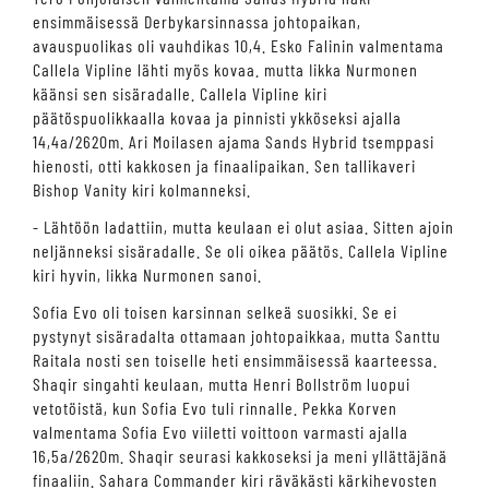
ensimmäisessä Derbykarsinnassa johtopaikan,
avauspuolikas oli vauhdikas 10,4. Esko Falinin valmentama
Callela Vipline lähti myös kovaa. mutta Iikka Nurmonen
käänsi sen sisäradalle. Callela Vipline kiri
päätöspuolikkaalla kovaa ja pinnisti ykköseksi ajalla
14,4a/2620m. Ari Moilasen ajama Sands Hybrid tsemppasi
hienosti, otti kakkosen ja finaalipaikan. Sen tallikaveri
Bishop Vanity kiri kolmanneksi.
- Lähtöön ladattiin, mutta keulaan ei olut asiaa. Sitten ajoin
neljänneksi sisäradalle. Se oli oikea päätös. Callela Vipline
kiri hyvin, Iikka Nurmonen sanoi.
Sofia Evo oli toisen karsinnan selkeä suosikki. Se ei
pystynyt sisäradalta ottamaan johtopaikkaa, mutta Santtu
Raitala nosti sen toiselle heti ensimmäisessä kaarteessa.
Shaqir singahti keulaan, mutta Henri Bollström luopui
vetotöistä, kun Sofia Evo tuli rinnalle. Pekka Korven
valmentama Sofia Evo viiletti voittoon varmasti ajalla
16,5a/2620m. Shaqir seurasi kakkoseksi ja meni yllättäjänä
finaaliin. Sahara Commander kiri räväkästi kärkihevosten