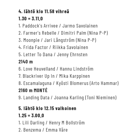
4. lähtö klo 11.58 vihreä
1.30 = 3.11,0
1. Paddock's Arrivee / Jarmo Savolainen
2. Farmer's Rebelle / Dimitri Palm (Nina P-P)
3. Moonpie / Jari Långström (Nina P-P)
4. Frida Factor / Riikka Savolainen
5. Letter To Dana / Jenny Ehrnsten
2140 m
6. Love Heuvelland / Hannu Lindström
7. Blackriver Up In / Mika Karppinen
8. Escamalaguna / Kyösti Blomerus (Arto Hammar)
2160 m MONTÉ
9. Landing Data / Joanna Karling (Toni Nieminen)
5. lähtö klo 12.15 valkoinen
1.25 = 3.00,0
1. Lili Darling / Henry M Bollström
2. Benzema / Emma Väre