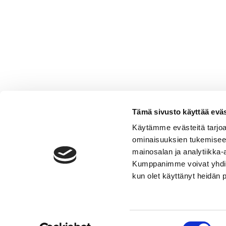
Tämä sivusto käyttää eväs
Käytämme evästeitä tarjoa
ominaisuuksien tukemisee
mainosalan ja analytiikka-
Kumppanimme voivat yhdistää 
VERMO AREENA
kun olet käyttänyt heidän 
Posti- ja käyntiosoite
Valjakkotie 1, 02600 Espoo
Käyntiosoite tallialue
Suostumuksen