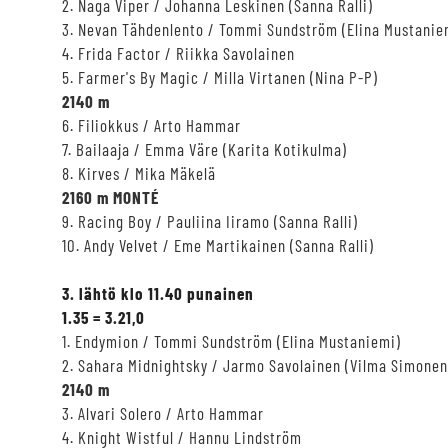
2. Naga Viper / Johanna Leskinen (Sanna Ralli)
3. Nevan Tähdenlento / Tommi Sundström (Elina Mustanie
4. Frida Factor / Riikka Savolainen
5. Farmer's By Magic / Milla Virtanen (Nina P-P)
2140 m
6. Filiokkus / Arto Hammar
7. Bailaaja / Emma Väre (Karita Kotikulma)
8. Kirves / Mika Mäkelä
2160 m MONTÉ
9. Racing Boy / Pauliina Iiramo (Sanna Ralli)
10. Andy Velvet / Eme Martikainen (Sanna Ralli)
3. lähtö klo 11.40 punainen
1.35 = 3.21,0
1. Endymion / Tommi Sundström (Elina Mustaniemi)
2. Sahara Midnightsky / Jarmo Savolainen (Vilma Simonen
2140 m
3. Alvari Solero / Arto Hammar
4. Knight Wistful / Hannu Lindström