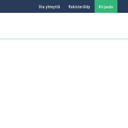
Ota yhteyttä
Rekisteröidy
Kirjaudu