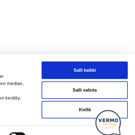
Salli kaikki
an
sen median,
Salli valinta
on kerätty,
Kysy tapahtumista tai raveista
SEURAA MEITÄ
Kiellä
Ota meidät seurantaan!