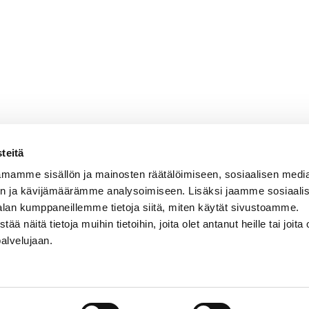
teitä
mamme sisällön ja mainosten räätälöimiseen, sosiaalisen medi
n ja kävijämäärämme analysoimiseen. Lisäksi jaamme sosiaali
alan kumppaneillemme tietoja siitä, miten käytät sivustoamme.
näitä tietoja muihin tietoihin, joita olet antanut heille tai joita 
VERMON RAVIRATA OY
palvelujaan.
Sähköposti
vermo@vermo.fi
Myyntipalvelu