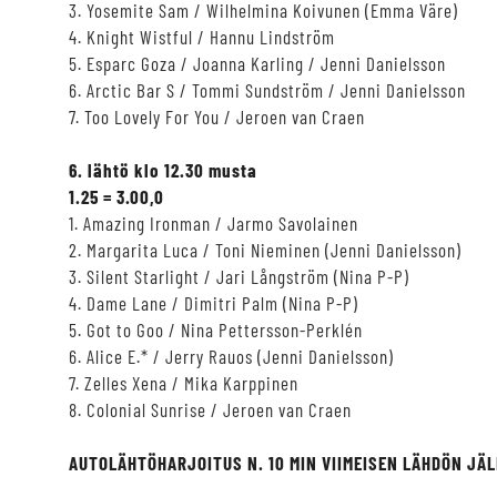
3. Yosemite Sam / Wilhelmina Koivunen (Emma Väre)
4. Knight Wistful / Hannu Lindström
5. Esparc Goza / Joanna Karling / Jenni Danielsson
6. Arctic Bar S / Tommi Sundström / Jenni Danielsson
7. Too Lovely For You / Jeroen van Craen
6. lähtö klo 12.30 musta
1.25 = 3.00,0
1. Amazing Ironman / Jarmo Savolainen
2. Margarita Luca / Toni Nieminen (Jenni Danielsson)
3. Silent Starlight / Jari Långström (Nina P-P)
4. Dame Lane / Dimitri Palm (Nina P-P)
5. Got to Goo / Nina Pettersson-Perklén
6. Alice E.* / Jerry Rauos (Jenni Danielsson)
7. Zelles Xena / Mika Karppinen
8. Colonial Sunrise / Jeroen van Craen
AUTOLÄHTÖHARJOITUS N. 10 MIN VIIMEISEN LÄHDÖN JÄL