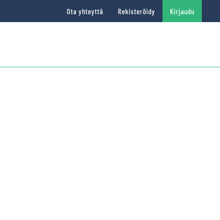
Ota yhteyttä
Rekisteröidy
Kirjaudu