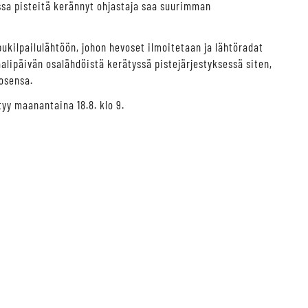
assa pisteitä kerännyt ohjastaja saa suurimman
kilpailulähtöön, johon hevoset ilmoitetaan ja lähtöradat
alipäivän osalähdöistä kerätyssä pistejärjestyksessä siten,
vosensa.
yy maanantaina 18.8. klo 9.