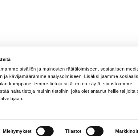
teitä
mamme sisällön ja mainosten räätälöimiseen, sosiaalisen medi
n ja kävijämäärämme analysoimiseen. Lisäksi jaamme sosiaali
alan kumppaneillemme tietoja siitä, miten käytät sivustoamme.
näitä tietoja muihin tietoihin, joita olet antanut heille tai joita 
VERMON RAVIRATA OY
palvelujaan.
Sähköposti
vermo@vermo.fi
Myyntipalvelu
Mieltymykset
myyntipalvelu@vermo.fi
Tilastot
Markkinoin