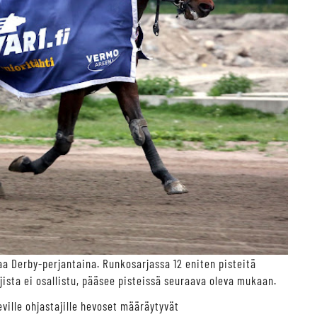
taa Derby-perjantaina. Runkosarjassa 12 eniten pisteitä
ista ei osallistu, pääsee pisteissä seuraava oleva mukaan.
eville ohjastajille hevoset määräytyvät