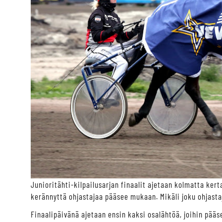
Junioritähti-kilpailusarjan finaalit ajetaan kolmatta ker
kerännyttä ohjastajaa pääsee mukaan. Mikäli joku ohjastaj
Finaalipäivänä ajetaan ensin kaksi osalähtöä, joihin pääs