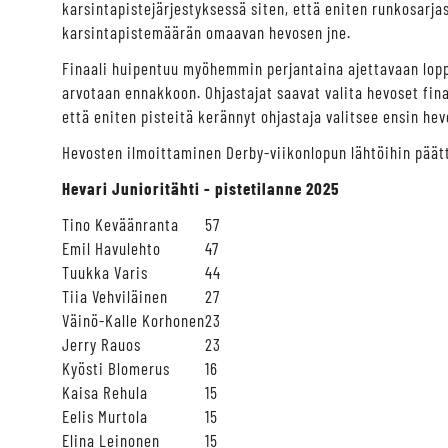
karsintapistejärjestyksessä siten, että eniten runkosarj
karsintapistemäärän omaavan hevosen jne.
Finaali huipentuu myöhemmin perjantaina ajettavaan loppu
arvotaan ennakkoon. Ohjastajat saavat valita hevoset fina
että eniten pisteitä kerännyt ohjastaja valitsee ensin he
Hevosten ilmoittaminen Derby-viikonlopun lähtöihin päätt
Hevari Junioritähti - pistetilanne 2025
Tino Keväänranta
57
Emil Havulehto
47
Tuukka Varis
44
Tiia Vehviläinen
27
Väinö-Kalle Korhonen
23
Jerry Rauos
23
Kyösti Blomerus
16
Kaisa Rehula
15
Eelis Murtola
15
Elina Leinonen
15