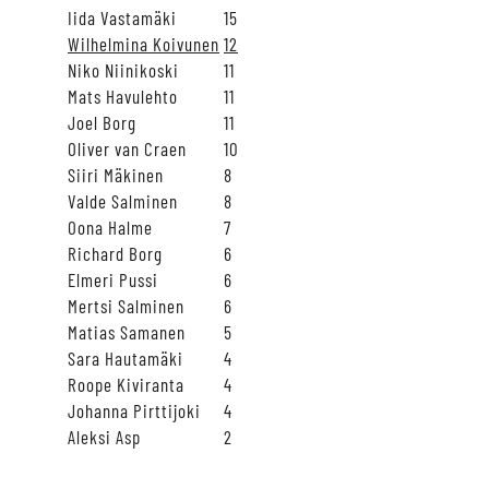
Iida Vastamäki
15
Wilhelmina Koivunen
12
Niko Niinikoski
11
Mats Havulehto
11
Joel Borg
11
Oliver van Craen
10
Siiri Mäkinen
8
Valde Salminen
8
Oona Halme
7
Richard Borg
6
Elmeri Pussi
6
Mertsi Salminen
6
Matias Samanen
5
Sara Hautamäki
4
Roope Kiviranta
4
Johanna Pirttijoki
4
Aleksi Asp
2