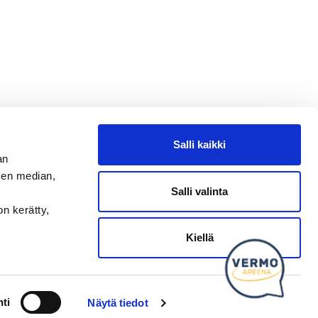
Salli kaikki
an
sen median,
Salli valinta
on kerätty,
Kysy tapahtumista tai raveista
SEURAA MEITÄ
Kiellä
Ota meidät seurantaan!
ti
Näytä tiedot