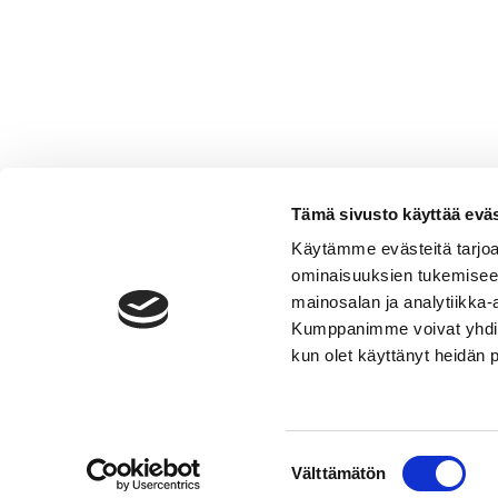
Tämä sivusto käyttää eväs
Käytämme evästeitä tarjoa
ominaisuuksien tukemisee
mainosalan ja analytiikka-
Kumppanimme voivat yhdistää 
VERMO AREENA
kun olet käyttänyt heidän 
Posti- ja käyntiosoite
Valjakkotie 1, 02600 Espoo
Käyntiosoite tallialue
Suostumuksen
Talinhuipuntie 13, Helsinki
Välttämätön
valinta