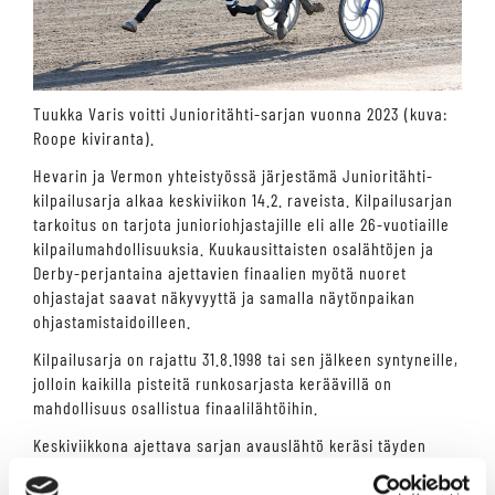
Tuukka Varis voitti Junioritähti-sarjan vuonna 2023 (kuva:
Roope kiviranta).
Hevarin ja Vermon yhteistyössä järjestämä Junioritähti-
kilpailusarja alkaa keskiviikon 14.2. raveista. Kilpailusarjan
tarkoitus on tarjota junioriohjastajille eli alle 26-vuotiaille
kilpailumahdollisuuksia. Kuukausittaisten osalähtöjen ja
Derby-perjantaina ajettavien finaalien myötä nuoret
ohjastajat saavat näkyvyyttä ja samalla näytönpaikan
ohjastamistaidoilleen.
Kilpailusarja on rajattu 31.8.1998 tai sen jälkeen syntyneille,
jolloin kaikilla pisteitä runkosarjasta keräävillä on
mahdollisuus osallistua finaalilähtöihin.
Keskiviikkona ajettava sarjan avauslähtö keräsi täyden
tusinan hevosia ja nuoria ohjastajalupauksia. Illan
viidentenä lähtönä ajettava Hevari Junioritähti starttaa n.