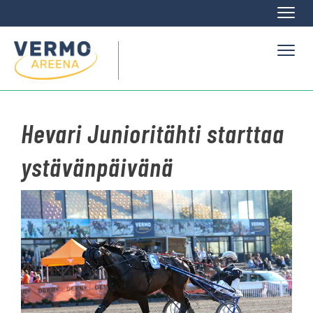
Naviga
Naviga
Hevari Junioritähti starttaa
ystävänpäivänä