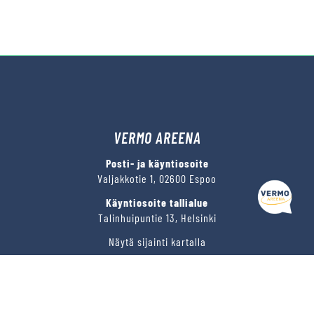
VERMO AREENA
Kysy tapahtumista tai raveista
Posti- ja käyntiosoite
Valjakkotie 1, 02600 Espoo
Käyntiosoite tallialue
Talinhuipuntie 13, Helsinki
Näytä sijainti kartalla
VERMON RAVIRATA OY