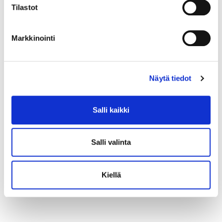
Runkosarjasta 12 eniten pisteitä kerännyttä
Tilastot
ohjastajaa pääsee Derby-perjantaina 30.8. ajettaviin
finaaleihin. Kahdessa ensimmäisessä finaalilähdössä
hevoset määräytyvät karsintapistejärjestyksessä
Markkinointi
ohjastajien pistepörssin mukaan. Kilpailusarjan
huipentavaan kolmanteen finaalilähtöön ohjastajat
saavat valita ajokkinsa finaalipäivän
Näytä tiedot
paremmuusjärjestyksessä.
Säännöt kokonaisuudessaan osoitteessa
vermo.fi/junioritahti
.
Salli kaikki
Salli valinta
Kiellä