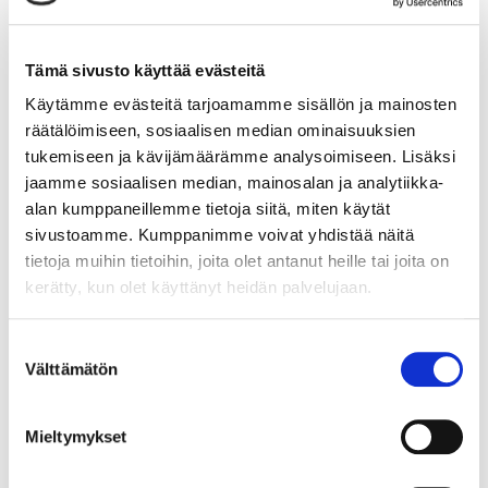
klo 19.30.
Hevari Junioritähti
Tämä sivusto käyttää evästeitä
Junioritähti on Vermo Areenan ja Hevarin
Käytämme evästeitä tarjoamamme sisällön ja mainosten
yhteistyössä järjestämä nuorten ohjastajien
räätälöimiseen, sosiaalisen median ominaisuuksien
kilpailusarja.
tukemiseen ja kävijämäärämme analysoimiseen. Lisäksi
jaamme sosiaalisen median, mainosalan ja analytiikka-
Kilpailuohjelmassa on lähtökohtaisesti
alan kumppaneillemme tietoja siitä, miten käytät
kuukausittainen osakilpailu helmi-elokuussa ja
finaalilähdöt Derby-perjantaina 30.8.2023.
sivustoamme. Kumppanimme voivat yhdistää näitä
tietoja muihin tietoihin, joita olet antanut heille tai joita on
Osallistumisoikeus on 31.8.1998 tai sen jälkeen
kerätty, kun olet käyttänyt heidän palvelujaan.
syntyneillä eli alle 26-vuotiailla ohjastajilla.
Osakilpailulähdöissä on korotettu palkintokaavio
Suostumuksen
sijojen 2-6 osalta. Ohjastajat saavat osalähdöistä
Välttämätön
valinta
pisteitä sijoituksensa perusteella seuraavasti: 16 – 12
– 10 – 9 – 8 – 7 – 6 – 5 – 4 – 3 – 2 – 1. Hylätyt ja
keskeyttäneet 0 pistettä. Jos hevonen jää pois
Mieltymykset
lähdöstä, ohjastaja saa 6 pistettä.