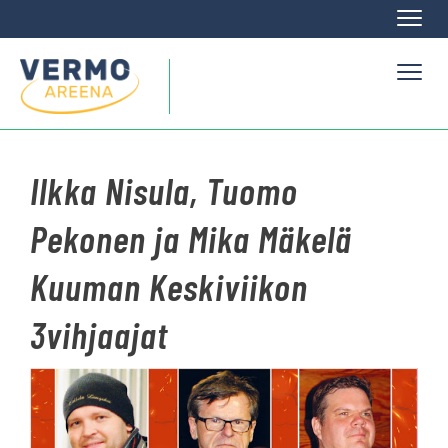
Naviga
Naviga
Ilkka Nisula, Tuomo
Pekonen ja Mika Mäkelä
Kuuman Keskiviikon
3vihjaajat