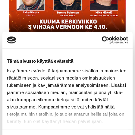
Kuuman Keskiviikon Toto65-pelissä on jackpotia 65 000
euroa, ja potti on jopa 180 000 euroa. Myös 3vihjaajat
kuumentavat peliä, ja yhteisiä ykkössuosikkeja löytyy.
Tämä sivusto käyttää evästeitä
Ilkka Nisula on Veikkauksen tiedottaja. Tuomo Pekonen on
Käytämme evästeitä tarjoamamme sisällön ja mainosten
Suomen Hippoksen kilpailupäällikkö ja myös monivuotinen
räätälöimiseen, sosiaalisen median ominaisuuksien
3vihjaaja. Keskiviikon 65-kohteissa on hienoja
tukemiseen ja kävijämäärämme analysoimiseen. Lisäksi
suomenhevoslähtöjä. Mika Mäkelä on taitava
suomenhevosten valmentaja ja sopii kierroksen vihjaajaksi.
jaamme sosiaalisen median, mainosalan ja analytiikka-
Elan ja Viisori tulevat Mäkelän tallista.
alan kumppaneillemme tietoja siitä, miten käytät
sivustoamme. Kumppanimme voivat yhdistää näitä
Vihjaajakolmikko on löytänyt kaksi yhteistä ykkössuosikkia.
tietoja muihin tietoihin, joita olet antanut heille tai joita on
Avauskohteen Kaiser Wibb ja päätöskohteen Emma E ovat
kerätty, kun olet käyttänyt heidän palvelujaan.
jokaisen vihjaajan ykkösmerkkeinä.
KATSO 3VIHJAA-RIVIT >>