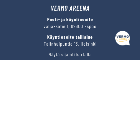
VERMO AREENA
Posti- ja käyntiosoite
Valjakkotie 1, 02600 Espoo
Käyntiosoite tallialue
Talinhuipuntie 13, Helsinki
Näytä sijainti kartalla
VERMON RAVIRATA OY
Sähköposti
vermo@vermo.fi
Myyntipalvelu
myyntipalvelu@vermo.fi
Tee tarjouspyyntö
SEURAA MEITÄ