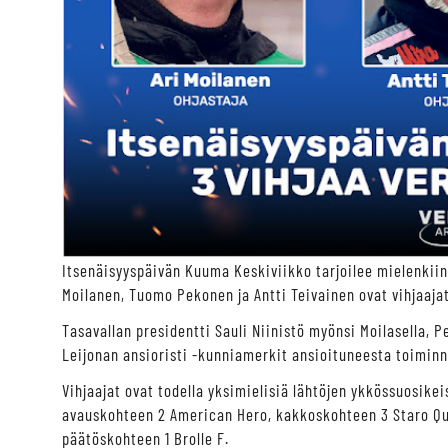
Itsenäisyyspäivän Kuuma Keskiviikko tarjoilee mielenkiint
Moilanen, Tuomo Pekonen ja Antti Teivainen ovat vihjaajat
Tasavallan presidentti Sauli Niinistö myönsi Moilasella, 
Leijonan ansioristi -kunniamerkit ansioituneesta toiminn
Vihjaajat ovat todella yksimielisiä lähtöjen ykkössuosike
avauskohteen 2 American Hero, kakkoskohteen 3 Staro Qu
päätöskohteen 1 Brolle F.