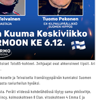
oiset Toto65-kohteet. 3vihjaajat ovat ahkeroineet tipsit. Ari
.
Pekoselle ja Teivaisella itsenäisyyspäivän kunniaksi Suomen
asta raviurheilun hyväksi.
ista. Peräti viidessä kohdelähdössä löytyy sama ykkösvihje,
incy, kolmoskohteen 8 Elan. vitoskohteen 4 Emma E ja