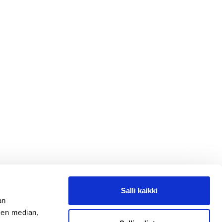
Salli kaikki
an
sen median,