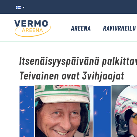
AREENA
RAVIURHEILU
Itsenäisyyspäivänä palkitta
Teivainen ovat 3vihjaajat