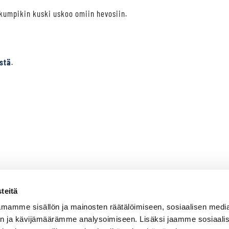
 kumpikin kuski uskoo omiin hevosiin.
istä
.
teitä
mamme sisällön ja mainosten räätälöimiseen, sosiaalisen medi
n ja kävijämäärämme analysoimiseen. Lisäksi jaamme sosiaali