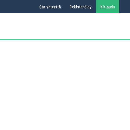
Ota yhteyttä
Rekisteröidy
Kirjaudu