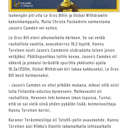
Isokengän piti olla Le Gros Billin ja Global Withdrawlin
kaksinkamppailu. Mutta Christa Packalénin valmentama
Jason’s Camden vei voiton.
Le Gros Bill eteni alkumatkalla kärkeen. Se sai vetää
rauhallista vauhtia, avauskierros 19,2-kyytiä. Hannu
Torvinen nosti Jason’s Camdenin sisäradalta toisen jonon
vetäjäksi. Päätöspuolikas tultiin kovaa. Jason’s Camden oli
väkevä ja pinkaisi terävällä spurtilla ykköseksi ajalla
16,2a/2120m. Global Withdrawl kiri takaa kakkoseksi. Le Gros
Bill kesti kolmanneksi.
- Jason’s Camden on ollut pitkään mukana, miksei sillä voisi
tulla Finlandia-edustus kyseeseen. Matkavauhti oli
rauhallista. Hevonen teki komean iskun lopussa. Tuntui,
että se sai vielä siinä yhden pykälän lisää, kolmoisvoittaja
Hannu Torvinen kertoi.
Karanor Teräsmiesliiga oli Toto65-pelin avauskohde. Hannu
Torvinen ajoi Kiikku’s Giantin takamatkalta johtopaikalle