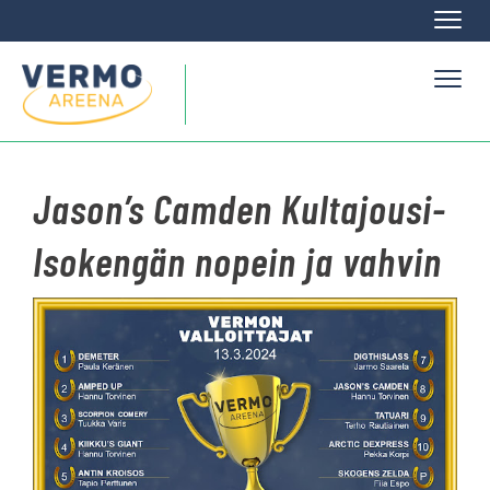
Naviga
Naviga
Jason’s Camden Kultajousi-
Isokengän nopein ja vahvin