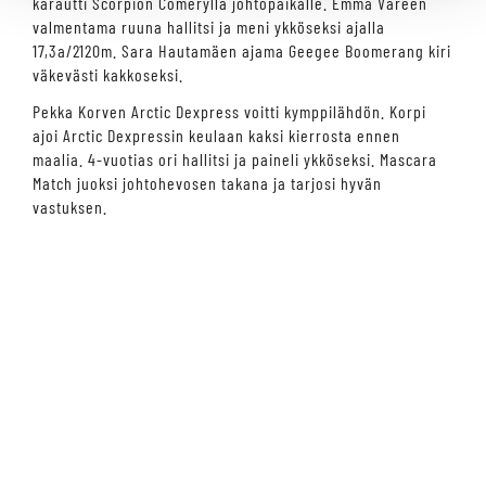
karautti Scorpion Comeryllä johtopaikalle. Emma Väreen
valmentama ruuna hallitsi ja meni ykköseksi ajalla
17,3a/2120m. Sara Hautamäen ajama Geegee Boomerang kiri
väkevästi kakkoseksi.
Pekka Korven Arctic Dexpress voitti kymppilähdön. Korpi
ajoi Arctic Dexpressin keulaan kaksi kierrosta ennen
maalia. 4-vuotias ori hallitsi ja paineli ykköseksi. Mascara
Match juoksi johtohevosen takana ja tarjosi hyvän
vastuksen.