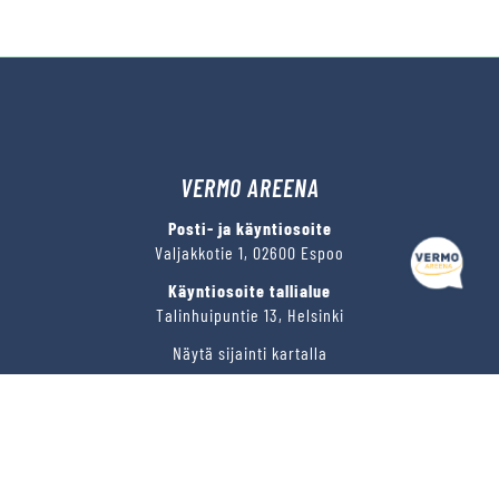
VERMO AREENA
Posti- ja käyntiosoite
Valjakkotie 1, 02600 Espoo
Käyntiosoite tallialue
Talinhuipuntie 13, Helsinki
Näytä sijainti kartalla
VERMON RAVIRATA OY
Sähköposti