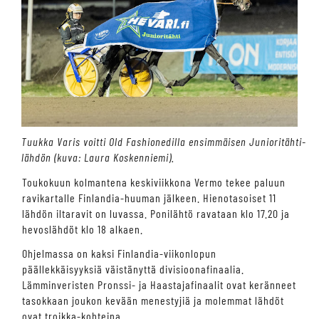
Tuukka Varis voitti Old Fashionedilla ensimmäisen Junioritähti-
lähdön (kuva: Laura Koskenniemi).
Toukokuun kolmantena keskiviikkona Vermo tekee paluun
ravikartalle Finlandia-huuman jälkeen. Hienotasoiset 11
lähdön iltaravit on luvassa. Ponilähtö ravataan klo 17.20 ja
hevoslähdöt klo 18 alkaen.
Ohjelmassa on kaksi Finlandia-viikonlopun
päällekkäisyyksiä väistänyttä divisioonafinaalia.
Lämminveristen Pronssi- ja Haastajafinaalit ovat keränneet
tasokkaan joukon kevään menestyjiä ja molemmat lähdöt
ovat troikka-kohteina.