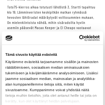
Toto75-kierros alkaa totutusti lähdöstä 3. Startti tapahtuu
klo 19. Lämminveristen keskipitkän matkan ryhmässä
hevosten lähtöradat määräytyvät voittosummien mukaan.
On mielenkiintoista nähdä, mihin sisäradoilta hyviin
asemiin pääsevät Macao Keeper ja El Cheapo vastaavat
takarivin kovimmille Double Strikelle ja Knight Rider
Hossille.
Hevari Junioritähden osalähdössä lähtöpaikat määräytyvät
vastaavalla tavalla. Voittosummien haitari on tässä
Tämä sivusto käyttää evästeitä
kapeampi, mutta suosikit starttaavat silti pienimmillä
numeroilla. Kilpailusarjaa johtavan Tuukka Variksen on
Käytämme evästeitä tarjoamamme sisällön ja mainosten
mahdollista kasvattaa pistepottiaan entisestään
räätälöimiseen, sosiaalisen median ominaisuuksien
voitokkaasti välistartissaan viimeistelleen Honeys
tukemiseen ja kävijämäärämme analysoimiseen. Lisäksi
Magnificentin rattailla.
jaamme sosiaalisen median, mainosalan ja analytiikka-
alan kumppaneillemme tietoja siitä, miten käytät
SELAA OHJELMAA
sivustoamme. Kumppanimme voivat yhdistää näitä
tietoja muihin tietoihin, joita olet antanut heille tai joita on
Hevari Junioritähti
kerätty, kun olet käyttänyt heidän palvelujaan.
Osallistumisoikeus on 23.7.2000 tai sen jälkeen