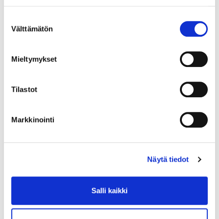
syntyneillä eli alle 26-vuotiailla ohjastajilla.
Suostumuksen
Ohjastajat saavat osalähdöistä pisteitä sijoituksensa
Välttämätön
valinta
perusteella seuraavasti: 25 – 17 – 13 – 10 – 8 – 7 – 6 –
5 – 4 – 3 – 2 – 1. Hylätyt ja keskeyttäneet 0 pistettä.
Jos hevonen jää pois lähdöstä, ohjastaja saa 8
Mieltymykset
pistettä.
Runkosarjasta 12 eniten pisteitä kerännyttä
Tilastot
ohjastajaa pääsee keskiviikkona 22.7. ajettaviin
finaaleihin.
Markkinointi
Hevari Junioritähti - pistetilanne 1/4 osalähdön jälkeen
Tuukka Varis
25
Väinö-Kalle Korhonen
17
Näytä tiedot
Joel Borg
13
Eelis Murtola
10
Salli kaikki
Tiia Vehviläinen
8
Elina Leinonen
7
Richard Borg
6