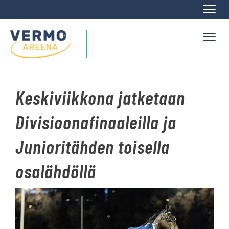
Naviga
Naviga
Keskiviikkona jatketaan
Divisioonafinaaleilla ja
Junioritähden toisella
osalähdöllä