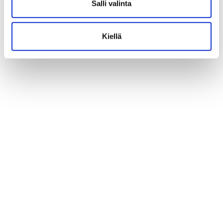
Salli valinta
Tino Keväänranta
5
Jerry Rauos
4
Kiellä
Oona Halme
3