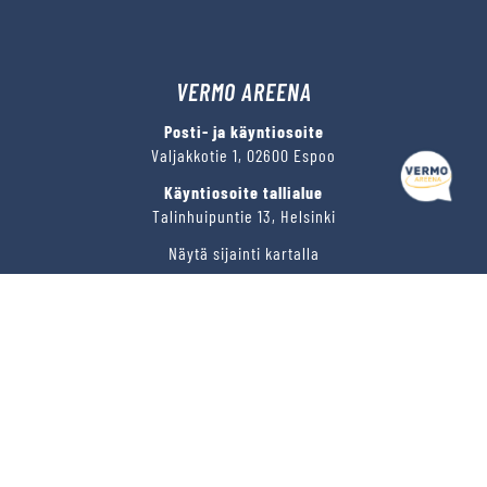
VERMO AREENA
Posti- ja käyntiosoite
Valjakkotie 1, 02600 Espoo
Käyntiosoite tallialue
Talinhuipuntie 13, Helsinki
Näytä sijainti kartalla
VERMON RAVIRATA OY
Sähköposti
vermo@vermo.fi
Myyntipalvelu
myyntipalvelu@vermo.fi