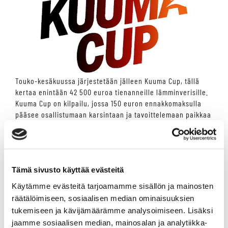
Touko-kesäkuussa järjestetään jälleen Kuuma Cup, tällä
kertaa enintään 42 500 euroa tienanneille lämminverisille.
Kuuma Cup on kilpailu, jossa 150 euron ennakkomaksulla
pääsee osallistumaan karsintaan ja tavoittelemaan paikkaa
normaalia rahasarjaa suurempaa ykköspalkintoa.
Ennakkomaksun eräpäivä on 14.5.
Kuuma Cupin osallistumisoikeus määräytyy 8.5.
päivämäärän voittosummien mukaan, ja kyseisen päivän
Tämä sivusto käyttää evästeitä
voittosummat ovat voimassa sekä karsinnoissa että
Käytämme evästeitä tarjoamamme sisällön ja mainosten
finaalissa. Kuuma Cupin karsintoja ajetaan yksi Seinäjoella
räätälöimiseen, sosiaalisen median ominaisuuksien
26.5. ja tarvittava määrä Vermossa 28.5.
Finaali kilpaillaan
keskiviikkona 11.6. Vermossa 8 000 € ykköspalkinnolla
.
tukemiseen ja kävijämäärämme analysoimiseen. Lisäksi
jaamme sosiaalisen median, mainosalan ja analytiikka-
Mikäli Seinäjoen karsinnasta tulee karsituksi tai se