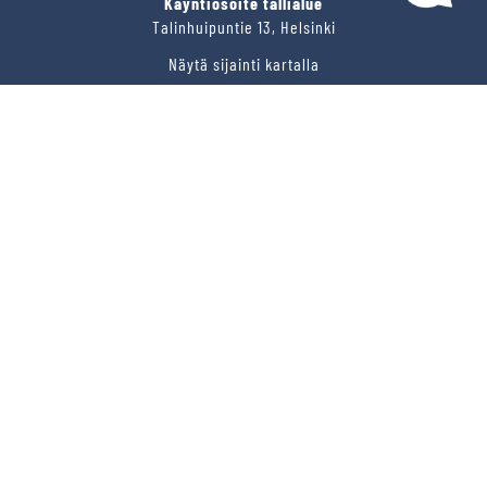
Käyntiosoite tallialue
Talinhuipuntie 13, Helsinki
Näytä sijainti kartalla
VERMON RAVIRATA OY
Sähköposti
vermo@vermo.fi
Myyntipalvelu
myyntipalvelu@vermo.fi
Tee tarjouspyyntö
SEURAA MEITÄ
Ota meidät seurantaan!