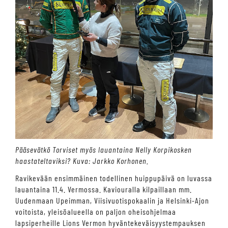
Pääsevätkö Torviset myös lauantaina Nelly Korpikosken
haastateltaviksi? Kuva: Jarkko Korhonen.
Ravikevään ensimmäinen todellinen huippupäivä on luvassa
lauantaina 11.4. Vermossa. Kaviouralla kilpaillaan mm.
Uudenmaan Upeimman, Viisivuotispokaalin ja Helsinki-Ajon
voitoista, yleisöalueella on paljon oheisohjelmaa
lapsiperheille Lions Vermon hyväntekeväisyystempauksen