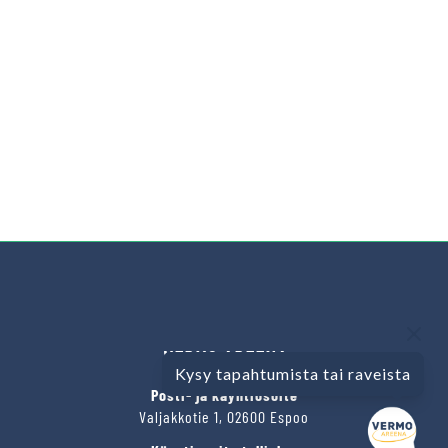
VERMO AREENA
Kysy tapahtumista tai raveista
Posti- ja käyntiosoite
Valjakkotie 1, 02600 Espoo