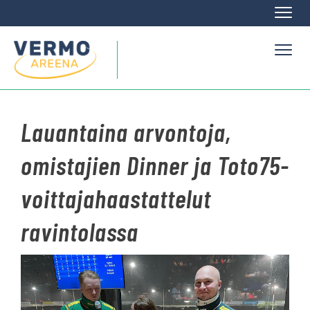
Naviga
Naviga
Lauantaina arvontoja,
omistajien Dinner ja Toto75-
voittajahaastattelut
ravintolassa