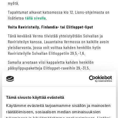
myötä.
Tapahtumat alkavat katsomossa klo 12. Lions-ohjelmasta on
lisätietoa
tällä sivulla
.
Voita Raviristeily, Finlandia- tai Elitloppet-liput
Tänä keväänä Vermo tiivistää yhteistyötään Solvallan ja
Raviristeilyn kanssa. Lauantaina Vermossa on kaikille avoin
yleisöarvonta, jossa voit voittaa kahden henkilön hytin
Raviristeilylle Solvallan Elitloppetiin 29.5.-1.6.
Samalla arvotaan viisi kappaletta kahden henkilön
pääsylippupaketteja Elitloppet-raveihin 29.-31.5.
Arvonnassa voit voittaa myös viisi kappaletta kahden
henkilön pääsylippupaketteja Finlandia-Ajoon 9.-10.5.
Arvontaan voi osallistua vain Vermossa paikan päällä
lähdön 5 starttiin saakka. Arvonta suoritetaan lähdön 6
Tämä sivusto käyttää evästeitä
jälkeen.
Käytämme evästeitä tarjoamamme sisällön ja mainosten
Voittajahaastattelut tuovat tunnelmaa ravintolaan
räätälöimiseen, sosiaalisen median ominaisuuksien
Lauantaina järjestetään alkuvuoden voittajien Winners'