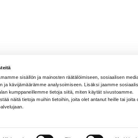
teitä
mamme sisällön ja mainosten räätälöimiseen, sosiaalisen medi
n ja kävijämäärämme analysoimiseen. Lisäksi jaamme sosiaali
alan kumppaneillemme tietoja siitä, miten käytät sivustoamme.
näitä tietoja muihin tietoihin, joita olet antanut heille tai joita 
VERMON RAVIRATA OY
palvelujaan.
Sähköposti
vermo@vermo.fi
Myyntipalvelu