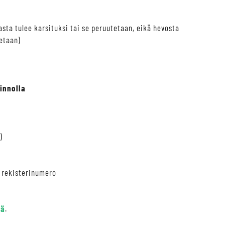
asta tulee karsituksi tai se peruutetaan, eikä hevosta
etaan)
innolla
)
 rekisterinumero
tä
.