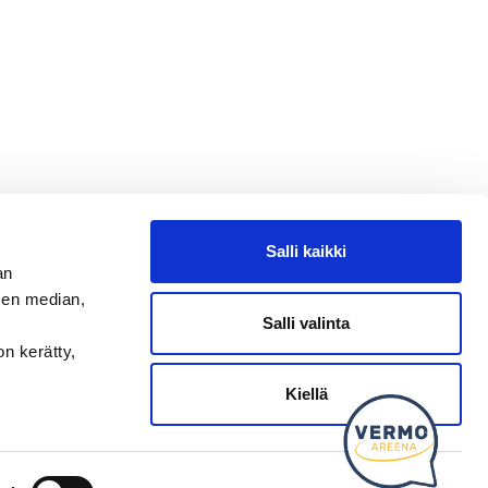
Salli kaikki
an
sen median,
Salli valinta
on kerätty,
Kysy tapahtumista tai raveista
SEURAA MEITÄ
Kiellä
Ota meidät seurantaan!