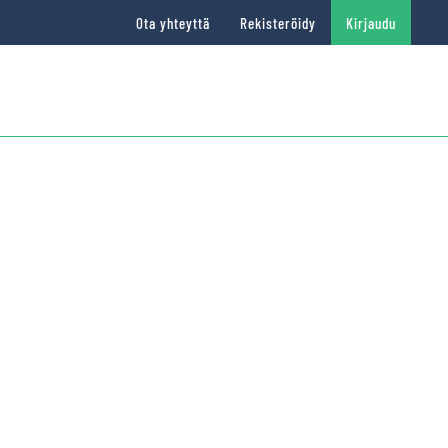
Ota yhteyttä
Rekisteröidy
Kirjaudu