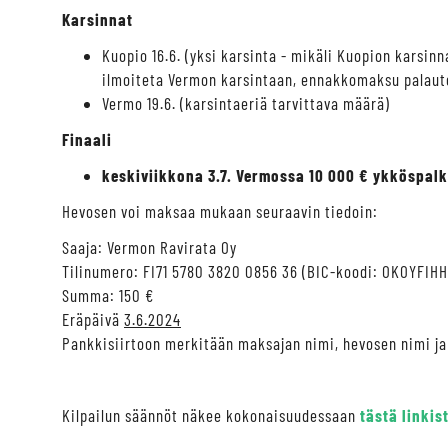
Karsinnat
Kuopio 16.6. (yksi karsinta - mikäli Kuopion karsinn
ilmoiteta Vermon karsintaan, ennakkomaksu palaut
Vermo 19.6. (karsintaeriä tarvittava määrä)
Finaali
keskiviikkona 3.7. Vermossa 10 000 € ykköspalk
Hevosen voi maksaa mukaan seuraavin tiedoin:
Saaja: Vermon Ravirata Oy
Tilinumero: FI71 5780 3820 0856 36 (BIC-koodi: OKOYFIHH
Summa: 150 €
Eräpäivä
3.6.2024
Pankkisiirtoon merkitään maksajan nimi, hevosen nimi ja
Kilpailun säännöt näkee kokonaisuudessaan
tästä linkis