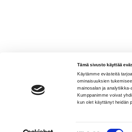
Tämä sivusto käyttää eväs
Käytämme evästeitä tarjoa
ominaisuuksien tukemisee
mainosalan ja analytiikka-
Kumppanimme voivat yhdistää 
VERMO AREENA
kun olet käyttänyt heidän 
Posti- ja käyntiosoite
Valjakkotie 1, 02600 Espoo
Käyntiosoite tallialue
Suostumuksen