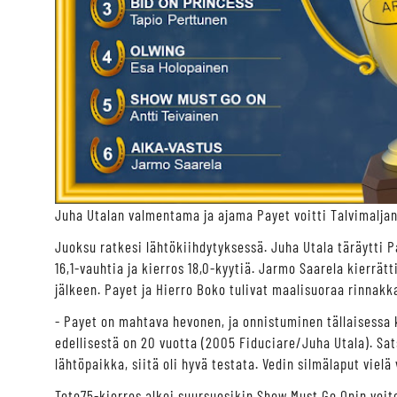
Juha Utalan valmentama ja ajama Payet voitti Talvimaljan.
Juoksu ratkesi lähtökiihdytyksessä. Juha Utala täräytti 
16,1-vauhtia ja kierros 18,0-kyytiä. Jarmo Saarela kierrät
jälkeen. Payet ja Hierro Boko tulivat maalisuoraa rinnakka
- Payet on mahtava hevonen, ja onnistuminen tällaisessa ki
edellisestä on 20 vuotta (2005 Fiduciare/Juha Utala). Sats
lähtöpaikka, siitä oli hyvä testata. Vedin silmälaput vie
Toto75-kierros alkoi suursuosikin Show Must Go Onin voitol