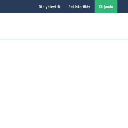
Ota yhteyttä
Rekisteröidy
Kirjaudu