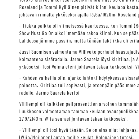
Roseland ja Tommi Kylliäinen pitivät kiinni keulapaikast
johtavan rinnalta ykköseksi ajalla 13,6a/1620m. Roseland 
- Tiukka paikka oli viimeisessä kaarteessa, kun Tommi (Ro
Show Must Go On alkoi imemään rakoa kiinni. Kun se pääsi
Lahdessa jäimme pussiin, mutta tänään taktiikka oli erila
Jussi Suomisen valmentama Villiveko porhalsi haastajadiv
kolmantena sisäradalla. Jarmo Saarela löysi kiritilaa, ja 
ykköseksi. Tosi Voima eteni johtavan takaa kakkoseksi. Vi
- Kahden vaiheilla olin, ajanko lähtökiihdytyksessä sisärat
painetta. Kiritilaa tuli sopivasti, ja eteenpäin pääsimme a
radalle, Jarmo Saarela kertoi.
Villilempi oli kaikkien peliprosenttien arvoinen tammalä
Luukkosen valmentaman tamman keulaan avauspuolikkaan jälk
27,9/2140m. Wiia seurasi johtavan takaa kakkoseksi.
- Villilempi oli tosi hyvä tänään. Se on aina ollut lahjakas.
(Wiia/Moilanen) antaa meille keulat, Holopainen totesi.