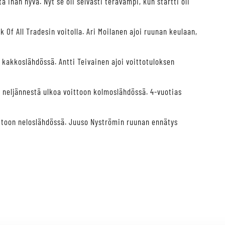
ihan hyvä. Nyt se oli selvästi terävämpi, kun startti oli
 Of All Tradesin voitolla. Ari Moilanen ajoi ruunan keulaan,
 kakkoslähdössä. Antti Teivainen ajoi voittotuloksen
 neljännestä ulkoa voittoon kolmoslähdössä. 4-vuotias
ittoon neloslähdössä. Juuso Nyströmin ruunan ennätys