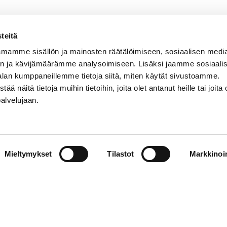
teitä
mamme sisällön ja mainosten räätälöimiseen, sosiaalisen medi
n ja kävijämäärämme analysoimiseen. Lisäksi jaamme sosiaali
alan kumppaneillemme tietoja siitä, miten käytät sivustoamme.
näitä tietoja muihin tietoihin, joita olet antanut heille tai joita 
VERMON RAVIRATA OY
palvelujaan.
Sähköposti
vermo@vermo.fi
Myyntipalvelu
Mieltymykset
myyntipalvelu@vermo.fi
Tilastot
Markkinoin
Tee tarjouspyyntö