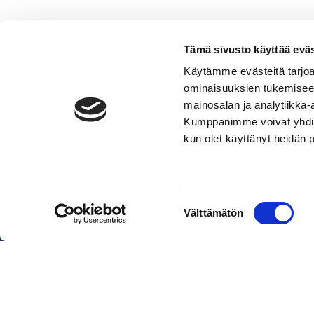
Tämä sivusto käyttää eväs
Käytämme evästeitä tarjoa
ominaisuuksien tukemisee
mainosalan ja analytiikka-
Kumppanimme voivat yhdistää 
VERMO AREENA
kun olet käyttänyt heidän 
Posti- ja käyntiosoite
Valjakkotie 1, 02600 Espoo
Käyntiosoite tallialue
Suostumuksen
Talinhuipuntie 13, Helsinki
Välttämätön
valinta
Näytä sijainti kartalla