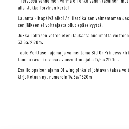
- Teivossa Vennelmon Varma oli ehkä vähän tasainen, mutta 
alla, Jukka Torvinen kertoi-
Lauantai-iltapäivä alkoi Ari Hartikaisen valmentaman Jack
sen jälkeen ei voittajasta ollut epäselvyyttä.
Jukka Lahtisen Vetree eteni laukasta huolimatta voittoon
33,6a/2120m.
Tapio Perttusen ajama ja valmentama Bid Or Princess kiri
tamma ravasi uransa avausvoiton ajalla 17,5a/2120m.
Esa Holopaisen ajama Oilwing pinkaisi johtavan takaa vo
kirjoitetaan nyt numeroin 14,6a/1620m.