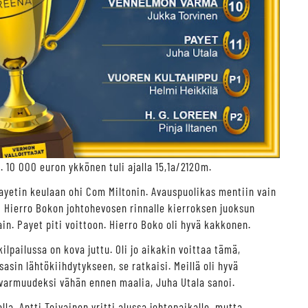
 10 000 euron ykkönen tuli ajalla 15,1a/2120m.
Payetin keulaan ohi Com Miltonin. Avauspuolikas mentiin vain
ti Hierro Bokon johtohevosen rinnalle kierroksen juoksun
in. Payet piti voittoon. Hierro Boko oli hyvä kakkonen.
lpailussa on kova juttu. Oli jo aikakin voittaa tämä,
asin lähtökiihdytykseen, se ratkaisi. Meillä oli hyvä
lä varmuudeksi vähän ennen maalia, Juha Utala sanoi.
la. Antti Teivainen yritti alussa johtopaikalle, mutta