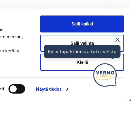
Salli kaikki
an
sen median,
Salli valinta
on kerätty,
Kysy tapahtumista tai raveista
SEURAA MEITÄ
Kiellä
Ota meidät seurantaan!
ti
Näytä tiedot