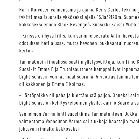
Harri Koivusen valmentama ja ajama Ken’s Carlos teki hur
tykitti maalisuoralla ykköseksi ajalla 16,1a/2120m. Suome
kakkoseksi ennen Black Revengeä. Suosikki Kaiser Wibb ol
- Kirissä oli hyvä fiilis, kun saimme seurata Antin hevost
odotukset heti alussa, mutta hevonen loukkaantui nuoren
kertoi.
TammaCupin finaalissa saatiin yllätysvoittaja, kun Timo 
Suosikit Emma E ja Truthisoutthere kamppailivat loppumat
Dightisclassin voimat maalisuoralla. 5-vuotias tamma lens
oli kakkonen ja Emma E kolmas.
- Lähtöpaikka oli paha ja kiertämistä paljon. Onneksi saim
Dightisclass on kehityskelpoinen yksilö, Jarmo Saarela sa
Vennelmon Varma lähti suosikkina Tammatähteen. Jukka T
valmentama Vennelmon Varma sai tiukkoja haastajia maalis
johtavan rinnalta kakkoseksi.