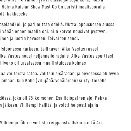
a. Reima Kuislan Show Must Go On puristi maalisuoralla
piti kakkoseksi.
seland) oli jo pari mittaa edellä. Mutta loppusuoran alussa,
 vähän ennen maalia ohi, niin korvat nousivat pystyyn.
inen ja luotin hevoseen, Teivainen sanoi.
isioonassa kärkeen, tallikaveri Aika-Vastus ravasi
Aika-Vastus nousi neljännelle radalle. Aika-Vastus spurttasi
lliveko oli tasaisessa maaliintulossa kolmas.
aa vai toista rataa. Valitsin sisäradan, ja hevosessa oli hyvin
jamaan, kun Kalle (Villijäbä/Venäläinen) siirtyi toiselle
hdössä, joka oli 75-kolmonen. Esa Holopainen ajoi Pekka
een. Villilempi hallitsi ja voitti helposti ajalla
 Villilempi lähtee voltista reippaasti. Uskoin, että Ari