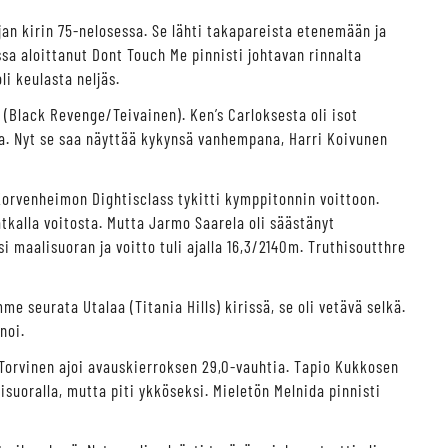
jan kirin 75-nelosessa. Se lähti takapareista etenemään ja
ssa aloittanut Dont Touch Me pinnisti johtavan rinnalta
i keulasta neljäs.
a (Black Revenge/Teivainen). Ken’s Carloksesta oli isot
a. Nyt se saa näyttää kykynsä vanhempana, Harri Koivunen
Korvenheimon Dightisclass tykitti kymppitonnin voittoon.
kalla voitosta. Mutta Jarmo Saarela oli säästänyt
i maalisuoran ja voitto tuli ajalla 16,3/2140m. Truthisoutthre
me seurata Utalaa (Titania Hills) kirissä, se oli vetävä selkä.
noi.
orvinen ajoi avauskierroksen 29,0-vauhtia. Tapio Kukkosen
uoralla, mutta piti ykköseksi. Mieletön Melnida pinnisti