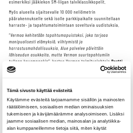
esimerkiksi jääkiekon SM-liigan talviklassikkopelit.
Myös alueella sijaitsevalle 10 000 neliömetrin
päärakennukselle sekä isolle parkkipaikalle suunnitellaan
harraste- ja tapahtumatoimintaan soveltuvia uudistuksia.
”
Vermoa kehitetään tapahtumapuistoksi, joka tarjoaa
monipuolisesti elämyksiä, viihtymistä ja
harrastusmahdollisuuksia. Alue palvelee päivittäin
lähiseudun asukkaita, mutta Vermon suurtapahtumiin
tullaan kauempaakin
”, kertoo Vermon toimitusjohtaja
Pertti
Koskenniemi
.
”
Yhteistyö Ticketmasterin kanssa on meille erittäin tärkeää
tuodaksemme Vermon kaikki tapahtumat koko kansan
Tämä sivusto käyttää evästeitä
tietoisuuteen
”, hän summaa.
Käytämme evästeitä tarjoamamme sisällön ja mainosten
Luotettava lipunvälityskumppani tukee
räätälöimiseen, sosiaalisen median ominaisuuksien
tapahtumapuiston kasvua
tukemiseen ja kävijämäärämme analysoimiseen. Lisäksi
Tarjoamme Vermon tapahtumien sekä alueella tapahtumia
jaamme sosiaalisen median, mainosalan ja analytiikka-
järjestävien toimijoiden käyttöön luotettavan ja joustavan
alan kumppaneillemme tietoja siitä, miten käytät
lipunvälityspalvelun.