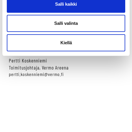
"
Odotamme innolla, että voimme olla mukana tukemassa
Salli kaikki
alueen kehitystä ja sen kasvua Suomen johtavaksi
monipuoliseksi tapahtumakeskukseksi.”
Salli valinta
Lisätietoja:
Juuso Isoviita
Kiellä
Key Account Manager, Ticketmaster
Juuso.Isoviita@ticketmaster.fi
Pertti Koskenniemi
Toimitusjohtaja, Vermo Areena
pertti.koskenniemi@vermo.fi