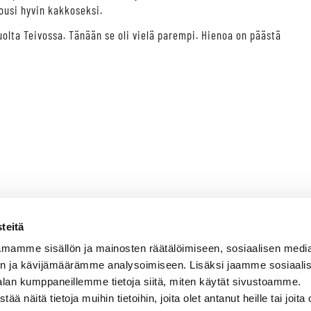
ousi hyvin kakkoseksi.
auolta Teivossa. Tänään se oli vielä parempi. Hienoa on päästä
teitä
mamme sisällön ja mainosten räätälöimiseen, sosiaalisen medi
n ja kävijämäärämme analysoimiseen. Lisäksi jaamme sosiaali
alan kumppaneillemme tietoja siitä, miten käytät sivustoamme.
näitä tietoja muihin tietoihin, joita olet antanut heille tai joita 
VERMON RAVIRATA OY