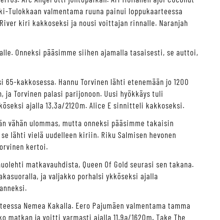
Mäki-Tulokkaan valmentama ruuna painui loppukaarteessa
River kiri kakkoseksi ja nousi voittajan rinnalle. Naranjah
alle. Onneksi pääsimme siihen ajamalla tasaisesti, se auttoi,
i 65-kakkosessa. Hannu Torvinen lähti etenemään jo 1200
n, ja Torvinen palasi parijonoon. Uusi hyökkäys tuli
öseksi ajalla 13,3a/2120m. Alice E sinnitteli kakkoseksi.
idän vähän ulommas, mutta onneksi pääsimme takaisin
se lähti vielä uudelleen kiriin. Riku Salmisen hevonen
orvinen kertoi.
huolehti matkavauhdista, Queen Of Gold seurasi sen takana.
akasuoralla, ja valjakko porhalsi ykköseksi ajalla
manneksi.
kohteessa Nemea Kakalla. Eero Pajumäen valmentama tamma
ko matkan ja voitti varmasti ajalla 11,9a/1620m. Take The