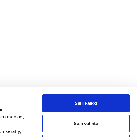
Salli kaikki
an
sen median,
Salli valinta
on kerätty,
Kysy tapahtumista tai raveista
SEURAA MEITÄ