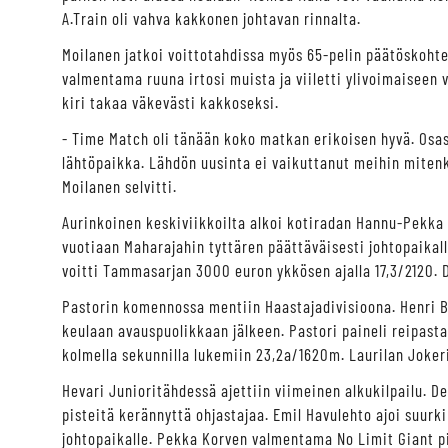
A.Train oli vahva kakkonen johtavan rinnalta.
Moilanen jatkoi voittotahdissa myös 65-pelin päätöskoht
valmentama ruuna irtosi muista ja viiletti ylivoimaiseen v
kiri takaa väkevästi kakkoseksi.
- Time Match oli tänään koko matkan erikoisen hyvä. Osas
lähtöpaikka. Lähdön uusinta ei vaikuttanut meihin mitenk
Moilanen selvitti.
Aurinkoinen keskiviikkoilta alkoi kotiradan Hannu-Pekka 
vuotiaan Maharajahin tyttären päättäväisesti johtopaikall
voitti Tammasarjan 3000 euron ykkösen ajalla 17,3/2120.
Pastorin komennossa mentiin Haastajadivisioona. Henri B
keulaan avauspuolikkaan jälkeen. Pastori paineli reipasta
kolmella sekunnilla lukemiin 23,2a/1620m. Laurilan Joker
Hevari Junioritähdessä ajettiin viimeinen alkukilpailu. De
pisteitä kerännyttä ohjastajaa. Emil Havulehto ajoi suur
johtopaikalle. Pekka Korven valmentama No Limit Giant pi