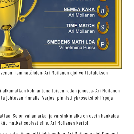
Sevenon-Tammatähden. Ari Moilanen ajoi voittotuloksen
asi alkumatkan kolmantena toisen radan jonossa. Ari Moilanen
ta johtavan rinnalle. Varjosi pinnisti ykköseksi ohi Ypäjä-
lättää. Se on vähän arka, ja varsinkin alku on usein hankalaa.
ät matkat sopivat sille, Ari Moilanen kertoi.
erros. Arc Angel otti johtopaikan. Ari Moilanen ajoi Coconut