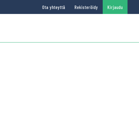
Ota yhteyttä
Rekisteröidy
Kirjaudu