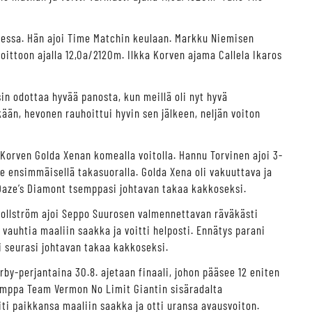
eessa. Hän ajoi Time Matchin keulaan. Markku Niemisen
oittoon ajalla 12,0a/2120m. Ilkka Korven ajama Callela Ikaros
in odottaa hyvää panosta, kun meillä oli nyt hyvä
ään, hevonen rauhoittui hyvin sen jälkeen, neljän voiton
Korven Golda Xenan komealla voitolla. Hannu Torvinen ajoi 3-
e ensimmäisellä takasuoralla. Golda Xena oli vakuuttava ja
 Daze’s Diamont tsemppasi johtavan takaa kakkoseksi.
ollström ajoi Seppo Suurosen valmennettavan räväkästi
 vauhtia maaliin saakka ja voitti helposti. Ennätys parani
i seurasi johtavan takaa kakkoseksi.
rby-perjantaina 30.8. ajetaan finaali, johon pääsee 12 eniten
kimppa Team Vermon No Limit Giantin sisäradalta
ti paikkansa maaliin saakka ja otti uransa avausvoiton.