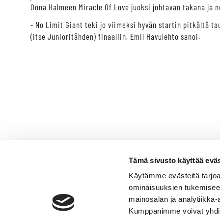
Oona Halmeen Miracle Of Love juoksi johtavan takana ja n
- No Limit Giant teki jo viimeksi hyvän startin pitkältä t
(itse Junioritähden) finaaliin, Emil Havulehto sanoi.
Tämä sivusto käyttää eväs
Käytämme evästeitä tarjoa
ominaisuuksien tukemisee
mainosalan ja analytiikka-
Kumppanimme voivat yhdistää 
VERMO AREENA