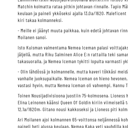
Matchin kolmatta rataa pitkin johtavan rinnalle. Tapio 
keulaan ja paineli ykköseksi ajalla 13,0a/1620. Maleficent 
kiri takaa kolmanneksi.
- Meille ei jäänyt muuta paikkaa, kuin edetä johtavan rinn
Moilanen sanoi.
Isto Kuisman valmentama Nemea Iceman palasi voittajaks
jäljellä, mutta Riku Salminen Alice E:n rattailla teki sama
takasuoralla, ja Nemea Iceman tykitti lopulta varmasti ykk
- Olin lähdössä jo kolmannelle, mutta kaveri tökkäsi me
vanhalle juoksupaikalle. Nemea Iceman on hieno hevonen, 
vastasi hyvin, mutta Nemea Iceman oli vahvempi, Hannu T
Toinen Nousijadivisioona juostiin 75-kolmosena. Lioness 
Elina Leinonen käänsi Queen Of Goldin kiriin viimeisellä t
12,1a/1620m. Gitano nousi kakkoseksi ja Lioness piti kol
Ari Moilanen ajoi kolmannen 65-voittonsa neljännessä 
paineli heti alussa keulaan. Nemea Kaka veti vauhdilla ko