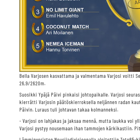
Bella Varjosen kasvattama ja valmentama Varjosi voitti 
26,9/2620m.
Suosikki Ypäjä Päivi pinkaisi johtopaikalle. Varjosi seur
kierrätti Varjosin päätöskierroksella neljännen radan kaut
Päivin. Luraus tuli johtavan takaa kolmanneksi.
- Varjosi on lahjakas ja jaksaa mennä, mutta laukka voi yl
Varjosi pystyy nousemaan ihan tammojen kärkikastiin. Pitk
Lämminveristen Nousijadivisioonalla aloitettiin Toto65-ki