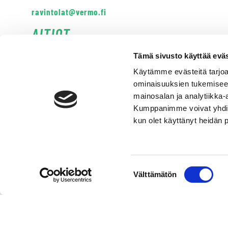
ravintolat@vermo.fi
AITIOT
Tämä sivusto käyttää eväs
Käytämme evästeitä tarjoa
ominaisuuksien tukemisee
mainosalan ja analytiikka-
Kumppanimme voivat yhdistää 
kun olet käyttänyt heidän 
Suostumuksen
Välttämätön
valinta