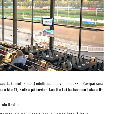
kautta (enint. 8 hlöä) edelliseen päivään saakka. Ravipäivänä
keaa klo 17, kulku pääovien kautta tai katsomon takaa D-
tola Ravilla.
urata raveja maukkaan ruoan ja juoman kera. Tilat ja