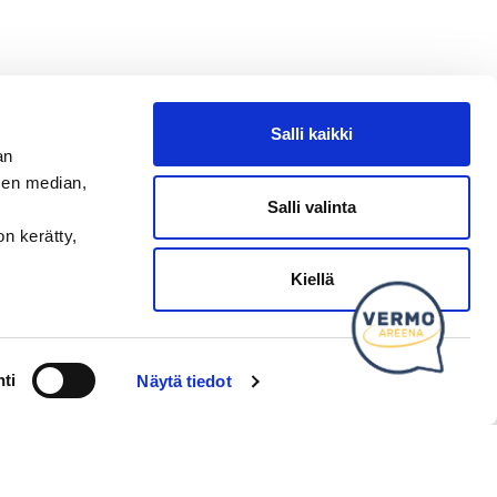
Salli kaikki
an
sen median,
Salli valinta
on kerätty,
Kysy tapahtumista tai raveista
Kiellä
ti
Näytä tiedot