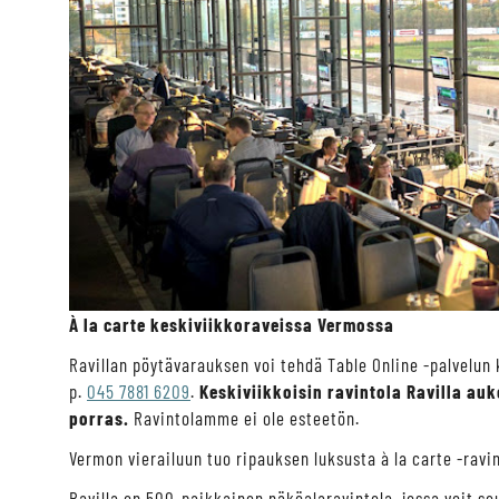
À la carte keskiviikkoraveissa Vermossa
Ravillan pöytävarauksen voi tehdä Table Online -palvelun 
p.
045 7881 6209
.
Keskiviikkoisin ravintola Ravilla au
porras.
Ravintolamme ei ole esteetön.
Vermon vierailuun tuo ripauksen luksusta à la carte -ravin
Ravilla on 500-paikkainen näköalaravintola, jossa voit se