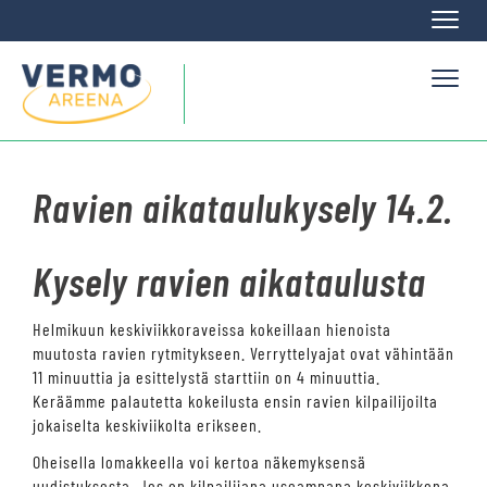
Naviga
Naviga
Ravien aikataulukysely 14.2.
Kysely ravien aikataulusta
Helmikuun keskiviikkoraveissa kokeillaan hienoista
muutosta ravien rytmitykseen. Verryttelyajat ovat vähintään
11 minuuttia ja esittelystä starttiin on 4 minuuttia.
Keräämme palautetta kokeilusta ensin ravien kilpailijoilta
jokaiselta keskiviikolta erikseen.
Oheisella lomakkeella voi kertoa näkemyksensä
uudistuksesta. Jos on kilpailijana useampana keskiviikkona,