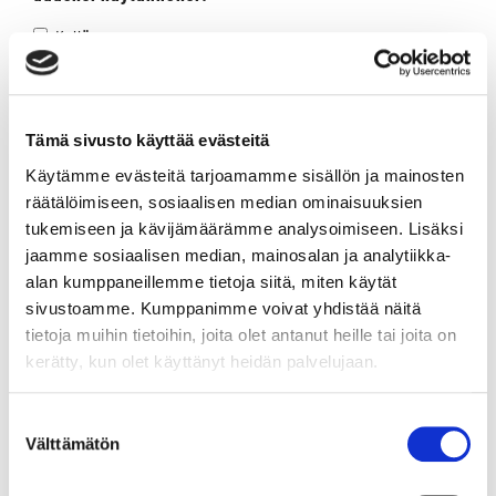
Kyllä
Ei
En osaa sanoa / ei väliä
Tämä sivusto käyttää evästeitä
Onko ravien kestoa mielestäsi tarvetta lyhentää?
*
Käytämme evästeitä tarjoamamme sisällön ja mainosten
Kyllä
räätälöimiseen, sosiaalisen median ominaisuuksien
Ei
tukemiseen ja kävijämäärämme analysoimiseen. Lisäksi
Voisi kestää pidempäänkin
jaamme sosiaalisen median, mainosalan ja analytiikka-
alan kumppaneillemme tietoja siitä, miten käytät
En osaa sanoa
sivustoamme. Kumppanimme voivat yhdistää näitä
Valitse sinulle sopivin vaihtoehto
*
tietoja muihin tietoihin, joita olet antanut heille tai joita on
kerätty, kun olet käyttänyt heidän palvelujaan.
Verryttelyaika 10 min - esittelystä starttiin 5 min
Verryttelyaika 11 min - esittelystä starttiin 4 min
Suostumuksen
Jokin muu, vastaa halutessasi seuraavassa
Välttämätön
valinta
kysymyksessä