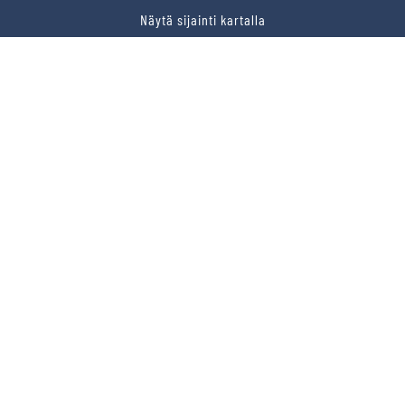
Näytä sijainti kartalla
VERMON RAVIRATA OY
Sähköposti
vermo@vermo.fi
Myyntipalvelu
myyntipalvelu@vermo.fi
Tee tarjouspyyntö
SEURAA MEITÄ
Ota meidät seurantaan!