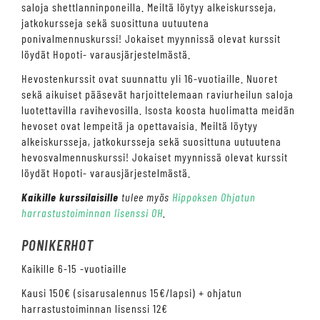
saloja shettlanninponeilla. Meiltä löytyy alkeiskursseja,
jatkokursseja sekä suosittuna uutuutena
ponivalmennuskurssi! Jokaiset myynnissä olevat kurssit
löydät Hopoti- varausjärjestelmästä.
Hevostenkurssit ovat suunnattu yli 16-vuotiaille. Nuoret
sekä aikuiset pääsevät harjoittelemaan raviurheilun saloja
luotettavilla ravihevosilla. Isosta koosta huolimatta meidän
hevoset ovat lempeitä ja opettavaisia. Meiltä löytyy
alkeiskursseja, jatkokursseja sekä suosittuna uutuutena
hevosvalmennuskurssi! Jokaiset myynnissä olevat kurssit
löydät Hopoti- varausjärjestelmästä.
Kaikille kurssilaisille
tulee myös
Hippoksen Ohjatun
harrastustoiminnan lisenssi OH
.
PONIKERHOT
Kaikille 6-15 -vuotiaille
Kausi 150€ (sisarusalennus 15€/lapsi) + ohjatun
harrastustoiminnan lisenssi 12€