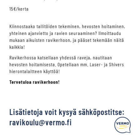
15€/kerta
Kiinnostaako tallitöiden tekeminen, hevosten hoitaminen,
yhteinen ajanvietto ja ravien seuraaminen? Ilmoittaudu
mukaan aikuisten ravikerhoon, ja pääset tekemään näitä
kaikkia!
Ravikerhossa katsellaan yhdessä raveja, nautitaan
hevosten hoitamisesta. Opetellaan mm. Laser- ja Shivers
hierontalaitteen käyttöä!
Tervetuloa ravikerhoon!
Kysy tapahtumista tai raveista
Lisätietoja voit kysyä sähköpostitse:
ravikoulu@vermo.fi