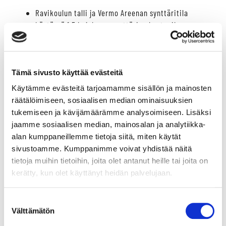
Ravikoulun talli ja Vermo Areenan synttäritila
käytössä 1,5 h, joka on synttärien kestoaika
Ponien hoitoa ja harjausta tallissa ohjatusti
Keppariesteiden käyttö Vermon keppariareenalla
Kärryajelu tai talutusratsastus ponilla
Lisäaika 30min/50€
Tämä sivusto käyttää evästeitä
Käytämme evästeitä tarjoamamme sisällön ja mainosten
Hinta 29 euroa / hlö (sisältää alv. 25,5 %).
räätälöimiseen, sosiaalisen median ominaisuuksien
Varaa omasi
Hopotista
.
tukemiseen ja kävijämäärämme analysoimiseen. Lisäksi
jaamme sosiaalisen median, mainosalan ja analytiikka-
alan kumppaneillemme tietoja siitä, miten käytät
Ilmoitathan henkilömäärän viikkoa ennen synttäreitä.
sivustoamme. Kumppanimme voivat yhdistää näitä
Peruutuksista pystymme hyvittämään 48tuntia ennen
tietoja muihin tietoihin, joita olet antanut heille tai joita on
synttäreitä.
kerätty, kun olet käyttänyt heidän palvelujaan.
Tilaa synttäritarjoilut meiltä!
Suostumuksen
Välttämätön
valinta
Tarjoilupaketti