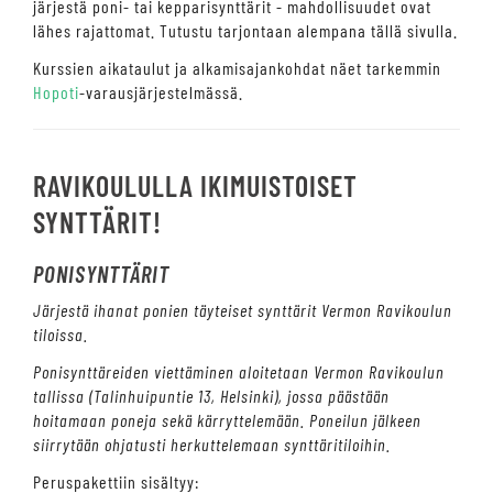
järjestä poni- tai kepparisynttärit - mahdollisuudet ovat
lähes rajattomat. Tutustu tarjontaan alempana tällä sivulla.
Kurssien aikataulut ja alkamisajankohdat näet tarkemmin
Hopoti
-varausjärjestelmässä.
RAVIKOULULLA IKIMUISTOISET
SYNTTÄRIT!
PONISYNTTÄRIT
Järjestä ihanat ponien täyteiset synttärit Vermon Ravikoulun
tiloissa.
Ponisynttäreiden viettäminen aloitetaan Vermon Ravikoulun
tallissa (Talinhuipuntie 13, Helsinki), jossa päästään
hoitamaan poneja sekä kärryttelemään. Poneilun jälkeen
siirrytään ohjatusti herkuttelemaan synttäritiloihin.
Peruspakettiin sisältyy: