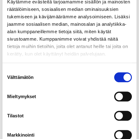
Käytämme evästeitä tarjoamamme sisällön ja mainosten
ravitouhuissa.
räätälöimiseen, sosiaalisen median ominaisuuksien
Tulevaisuudessa toivon saattavani yhä useampia ihmisiä
tukemiseen ja kävijämäärämme analysoimiseen. Lisäksi
upeiden hevosten pariin ja toivottamaan tervetulleeksi
jaamme sosiaalisen median, mainosalan ja analytiikka-
meidän hevosyhteisöön. Tallilta löytyy jokaiselle jotain
alan kumppaneillemme tietoja siitä, miten käytät
tekemistä, myös oma mielihevonen sekä uusia ihmisystäviä.
sivustoamme. Kumppanimme voivat yhdistää näitä
Nähdään tallilla!
tietoja muihin tietoihin, joita olet antanut heille tai joita on
kerätty, kun olet käyttänyt heidän palvelujaan.
Suostumuksen
Välttämätön
valinta
Mieltymykset
Tilastot
Markkinointi