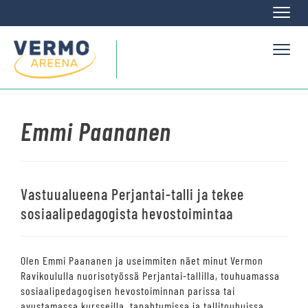
Naviga
Naviga
Emmi Paananen
Vastuualueena Perjantai-talli ja tekee
sosiaalipedagogista hevostoimintaa
Olen Emmi Paananen ja useimmiten näet minut Vermon
Ravikoululla nuorisotyössä Perjantai-tallilla, touhuamassa
sosiaalipedagogisen hevostoiminnan parissa tai
avustamassa kursseilla, tapahtumissa ja tallitouhuissa.