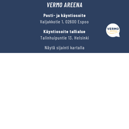
VERMO AREENA
Posti- ja käyntiosoite
Valjakkotie 1, 02600 Espoo
Käyntiosoite tallialue
Talinhuipuntie 13, Helsinki
Näytä sijainti kartalla
VERMON RAVIRATA OY
Sähköposti
vermo@vermo.fi
Myyntipalvelu
myyntipalvelu@vermo.fi
Tee tarjouspyyntö
SEURAA MEITÄ