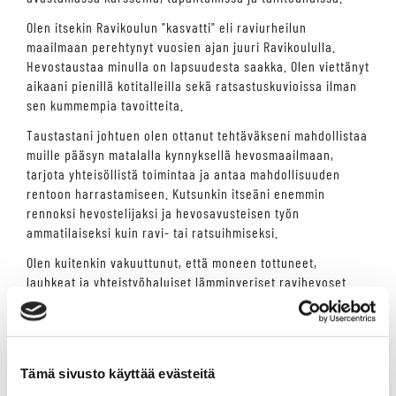
Olen itsekin Ravikoulun "kasvatti" eli raviurheilun
maailmaan perehtynyt vuosien ajan juuri Ravikoululla.
Hevostaustaa minulla on lapsuudesta saakka. Olen viettänyt
aikaani pienillä kotitalleilla sekä ratsastuskuvioissa ilman
sen kummempia tavoitteita.
Taustastani johtuen olen ottanut tehtäväkseni mahdollistaa
muille pääsyn matalalla kynnyksellä hevosmaailmaan,
tarjota yhteisöllistä toimintaa ja antaa mahdollisuuden
rentoon harrastamiseen. Kutsunkin itseäni enemmin
rennoksi hevostelijaksi ja hevosavusteisen työn
ammatilaiseksi kuin ravi- tai ratsuihmiseksi.
Olen kuitenkin vakuuttunut, että moneen tottuneet,
lauhkeat ja yhteistyöhaluiset lämminveriset ravihevoset
soveltuvat mitä parhaimmin hevosavusteiseen toimintaan ja
tallimme hevoset ovat minulle mitä parhaita työkavereita.
Olen erittäin kiinnostunut hevosten oppimisesta sekä
ihmisten ja hevosten vuorovaikutuksesta, joten saatat
Tämä sivusto käyttää evästeitä
nähdä minut tallilla hieman erilaisissa puuhissa kuin