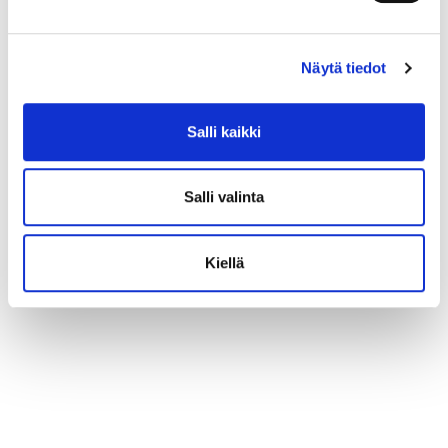
Kuvassa Emmi ja Pätmän- poni
Näytä tiedot
Salli kaikki
Salli valinta
Kiellä