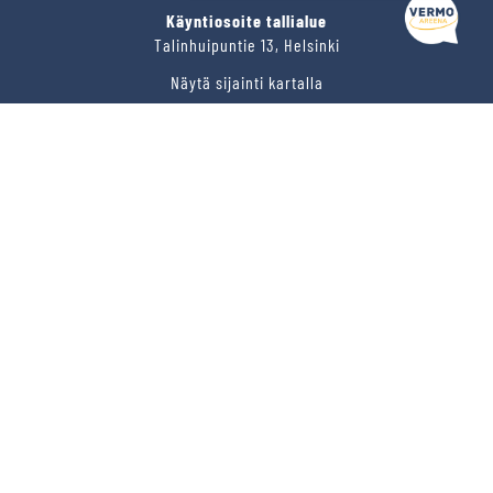
Käyntiosoite tallialue
Talinhuipuntie 13, Helsinki
Näytä sijainti kartalla
VERMON RAVIRATA OY
Sähköposti
vermo@vermo.fi
Myyntipalvelu
myyntipalvelu@vermo.fi
Tee tarjouspyyntö
SEURAA MEITÄ
Ota meidät seurantaan!