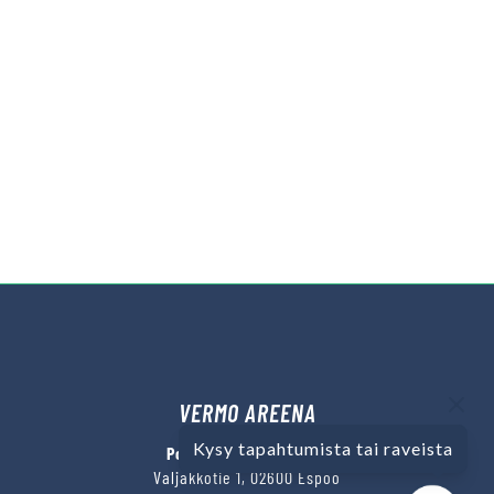
VERMO AREENA
Kysy tapahtumista tai raveista
Posti- ja käyntiosoite
Valjakkotie 1, 02600 Espoo