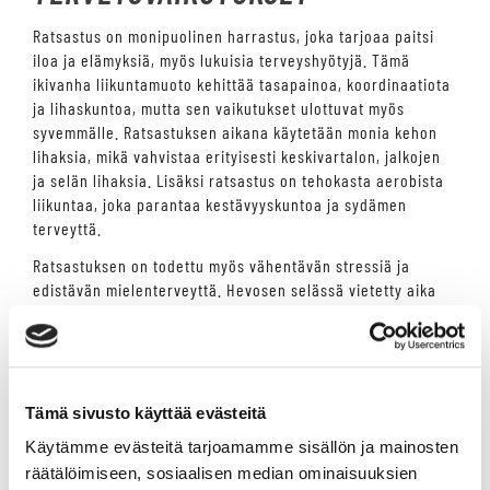
Ratsastus on monipuolinen harrastus, joka tarjoaa paitsi
iloa ja elämyksiä, myös lukuisia terveyshyötyjä. Tämä
ikivanha liikuntamuoto kehittää tasapainoa, koordinaatiota
ja lihaskuntoa, mutta sen vaikutukset ulottuvat myös
syvemmälle. Ratsastuksen aikana käytetään monia kehon
lihaksia, mikä vahvistaa erityisesti keskivartalon, jalkojen
ja selän lihaksia. Lisäksi ratsastus on tehokasta aerobista
liikuntaa, joka parantaa kestävyyskuntoa ja sydämen
terveyttä.
Ratsastuksen on todettu myös vähentävän stressiä ja
edistävän mielenterveyttä. Hevosen selässä vietetty aika
auttaa unohtamaan arjen kiireet ja stressitekijät, ja
eläimen läheisyys voi olla terapeuttista. Hevosen kanssa
työskentely vaatii keskittymistä ja läsnäoloa, mikä auttaa
mieltä rauhoittumaan ja vähentää ahdistuksen tunteita.
Ratsastus tarjoaa ainutlaatuisen yhdistelmän fyysistä
Tämä sivusto käyttää evästeitä
aktiivisuutta ja henkistä hyvinvointia.
Käytämme evästeitä tarjoamamme sisällön ja mainosten
HYVINVOINTIA HEVOSEN SELÄSSÄ
räätälöimiseen, sosiaalisen median ominaisuuksien