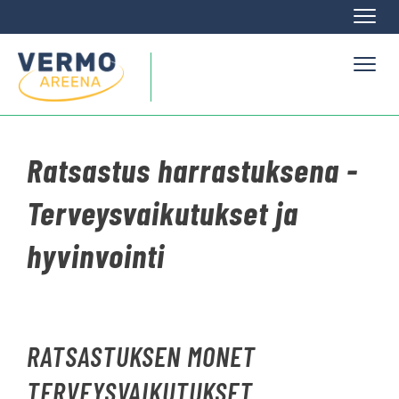
Naviga
Naviga
Ratsastus harrastuksena -
Terveysvaikutukset ja
hyvinvointi
RATSASTUKSEN MONET
TERVEYSVAIKUTUKSET