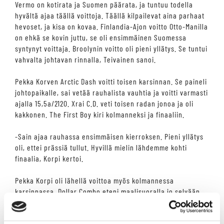
Vermo on kotirata ja Suomen päärata, ja tuntuu todella
hyvältä ajaa täällä voittoja. Täällä kilpailevat aina parhaat
hevoset, ja kisa on kovaa. Finlandia-Ajon voitto Otto-Manilla
on ehkä se kovin juttu, se oli ensimmäinen Suomessa
syntynyt voittaja. Broolynin voitto oli pieni yllätys. Se tuntui
vahvalta johtavan rinnalla, Teivainen sanoi.
Pekka Korven Arctic Dash voitti toisen karsinnan. Se paineli
johtopaikalle, sai vetää rauhalista vauhtia ja voitti varmasti
ajalla 15,5a/2120. Xrai C.D. veti toisen radan jonoa ja oli
kakkonen. The First Boy kiri kolmanneksi ja finaaliin.
-Sain ajaa rauhassa ensimmäisen kierroksen. Pieni yllätys
oli, ettei prässiä tullut. Hyvillä mielin lähdemme kohti
finaalia, Korpi kertoi.
Pekka Korpi oli lähellä voittoa myös kolmannessa
karsinnassa. Dollar Combo eteni maalisuoralla jo selvään
johtoon, mutta laukka toi hylkäyksen. Keulassa ravannut
Centodieci tuli kakkosena maaliin ja nousi voittajaksi.