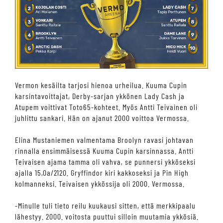
Vermon kesäilta tarjosi hienoa urheilua. Kuuma Cupin
karsintavoittajat, Derby-sarjan ykkönen Lady Cash ja
Atupem voittivat Toto65-kohteet. Myös Antti Teivainen oli
juhlittu sankari. Hän on ajanut 2000 voittoa Vermossa.
Elina Mustaniemen valmentama Broolyn ravasi johtavan
rinnalla ensimmäisessä Kuuma Cupin karsinnassa. Antti
Teivaisen ajama tamma oli vahva, se punnersi ykköseksi
ajalla 15,0a/2120. Gryffindor kiri kakkoseksi ja Pin High
kolmanneksi. Teivaisen ykkössija oli 2000. Vermossa.
-Minulle tuli tieto reilu kuukausi sitten, että merkkipaalu
lähestyy. 2000. voitosta puuttui silloin muutamia ykkösiä.