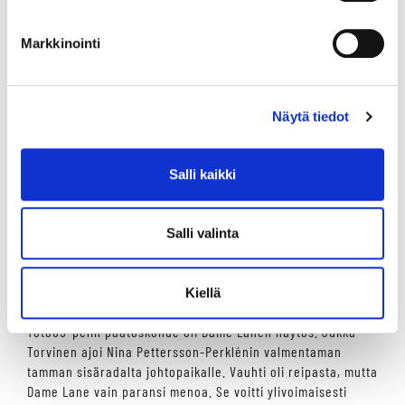
paljon viime vuodesta. Nyt tähdätään 4-vuotiaiden
tammojen ikäluokkalähtöihin ja tänään Derbymatkakin sujui,
Markkinointi
Perttunen sanoi.
Atupem loisti Kultajousi-Isokengässä, joka oli 65-pelin
vitoskohde. Santtu Raitala piti sisäradalta johtopaikan.
Näytä tiedot
Antero Tupamäen 11-vuotias ori hyvästeli muut
maalisuoralla ja porhalsi ylivoimaiseen voittoon ajalla
13,0a/2120. Mandela Zon tsemppasi johtavan rinnalta
Salli kaikki
kakkoseksi.
-Atupemistä ei huomaa, että se on 11-vuotias. Se tuntuu
Salli valinta
nuoralta hevoselta. Se oli tänään jo paljon parempi, mitä
avausstartissa. Hyvillä mielin lähdetään kohti Suur-Hollola-
ajoa, Raitala kertoi.
Kiellä
Toto65-pelin päätöskohde oli Dame Lanen näytös. Jukka
Torvinen ajoi Nina Pettersson-Perklénin valmentaman
tamman sisäradalta johtopaikalle. Vauhti oli reipasta, mutta
Dame Lane vain paransi menoa. Se voitti ylivoimaisesti