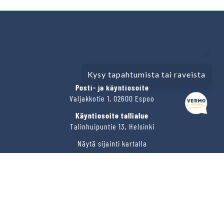
VERMO AREENA
Kysy tapahtumista tai raveista
Posti- ja käyntiosoite
Valjakkotie 1, 02600 Espoo
Käyntiosoite tallialue
Talinhuipuntie 13, Helsinki
Näytä sijainti kartalla
VERMON RAVIRATA OY
Sähköposti
vermo@vermo.fi