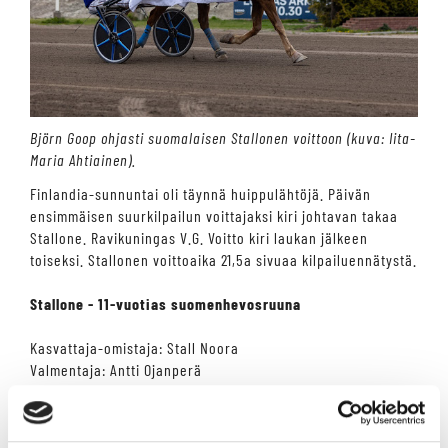
Björn Goop ohjasti suomalaisen Stallonen voittoon (kuva: Iita-
Maria Ahtiainen).
Finlandia-sunnuntai oli täynnä huippulähtöjä. Päivän
ensimmäisen suurkilpailun voittajaksi kiri johtavan takaa
Stallone. Ravikuningas V.G. Voitto kiri laukan jälkeen
toiseksi. Stallonen voittoaika 21,5a sivuaa kilpailuennätystä.
Stallone - 11-vuotias suomenhevosruuna
Kasvattaja-omistaja: Stall Noora
Valmentaja: Antti Ojanperä
Hoitaja: Karin Ahonen
Ohjastaja: Björn Goop