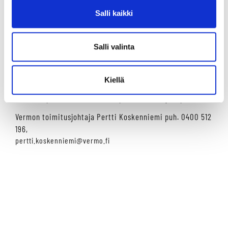
ja yritystapahtumia, festivaaleja sekä lapsille suunnattuja
Salli kaikki
tilaisuuksia. Vermo on Suomen raviurheilun näyteikkuna,
jossa kehitetään lajin kilpailu- ja harrastustoimintaa
kansainvälisellä otteella. Vermo tarjoaa monipuolisia
Salli valinta
palveluita kasvavalle pääkaupunkiseudulle.
Lisätietoja:
Kiellä
Harjun oppimiskeskuksen toimitusjohtaja/rehtori Mika
Palosara p. 0440 232 980, mika.palosara@harjunopk.fi
Vermon toimitusjohtaja Pertti Koskenniemi puh. 0400 512
196,
pertti.koskenniemi@vermo.fi