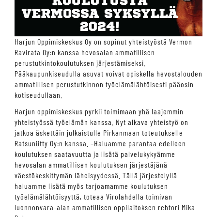
Harjun Oppimiskeskus Oy on sopinut yhteistyöstä Vermon
Ravirata Oy:n kanssa hevosalan ammatillisen
perustutkintokoulutuksen järjestämiseksi.
Pääkaupunkiseudulla asuvat voivat opiskella hevostalouden
ammatillisen perustutkinnon työelämälähtöisesti pääosin
kotiseudullaan.
Harjun oppimiskeskus pyrkii toimimaan yhä laajemmin
yhteistyössä työelämän kanssa. Nyt alkava yhteistyö on
jatkoa äskettäin julkaistulle Pirkanmaan toteutukselle
Ratsuniitty Oy:n kanssa. –Haluamme parantaa edelleen
koulutuksen saatavuutta ja lisätä palvelukykyämme
hevosalan ammatillisen koulutuksen järjestäjänä
väestökeskittymän läheisyydessä. Tällä järjestelyllä
haluamme lisätä myös tarjoamamme koulutuksen
työelämälähtöisyyttä, toteaa Virolahdella toimivan
luonnonvara-alan ammatillisen oppilaitoksen rehtori Mika