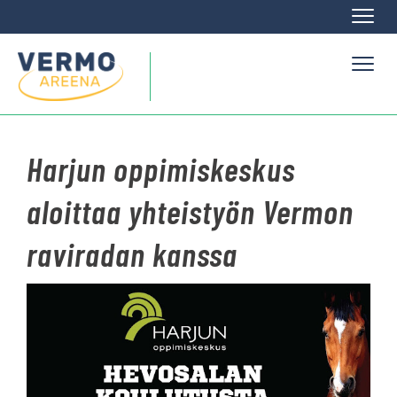
Naviga
Naviga
Harjun oppimiskeskus
aloittaa yhteistyön Vermon
raviradan kanssa