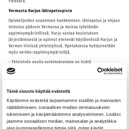
Palosara.
Vermosta Harjun lähiopetuspiste
Opiskelijoiden osaamisen hankkiminen, lähiopetus ja ohjaus
toteutuu pääosin Vermossa ja muissa työelämän
oppimisympäristöissä. Harju vastaa koulutuksen
järjestämisestä ja opinnot etenevät käytännössä Harjun ja
Vermon tiiviissä yhteistyössä. Opetuksessa hyödynnetään
myös verkko-oppimisympäristöjä.
- Yhteistyön avulla pyrkimyksemme on lisätä
koulutustarjontaamme myös ravipuolella, Palosara toteaa.
Vermon toimintaympäristön ravipainotuksesta huolimatta,
opiskelijalla on mahdollisuus suuntautua myös
ratsupuolelle - yksityiskohdat tarkentuvat myöhemmin.
Tämä sivusto käyttää evästeitä
Syksyllä aloitettavassa toteutuksessa opiskelijat voivat
Käytämme evästeitä tarjoamamme sisällön ja mainosten
suorittaa hevostenhoitajan, hevospalveluohjaajan tai
räätälöimiseen, sosiaalisen median ominaisuuksien
ratsastuksenohjaajan perustutkinnon kahden vuoden
tukemiseen ja kävijämäärämme analysoimiseen. Lisäksi
aikana.
jaamme sosiaalisen median, mainosalan ja analytiikka-
-Vermo on erittäin iloinen yhteistyön käynnistymisestä
alan kumppaneillemme tietoja siitä, miten käytät